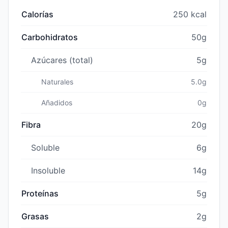
Calorías
250 kcal
Carbohidratos
50g
Azúcares (total)
5g
Naturales
5.0g
Añadidos
0g
Fibra
20g
Soluble
6g
Insoluble
14g
Proteínas
5g
Grasas
2g