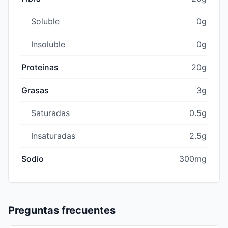
Soluble
0g
Insoluble
0g
Proteínas
20g
Grasas
3g
Saturadas
0.5g
Insaturadas
2.5g
Sodio
300mg
Preguntas frecuentes