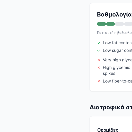
Βαθμολογία 
Γιατί αυτή η βαθμολο
✓
Low fat conten
✓
Low sugar con
✗
Very high glyc
✗
High glycemic 
spikes
✗
Low fiber-to-ca
Διατροφικά στ
Θερμίδες