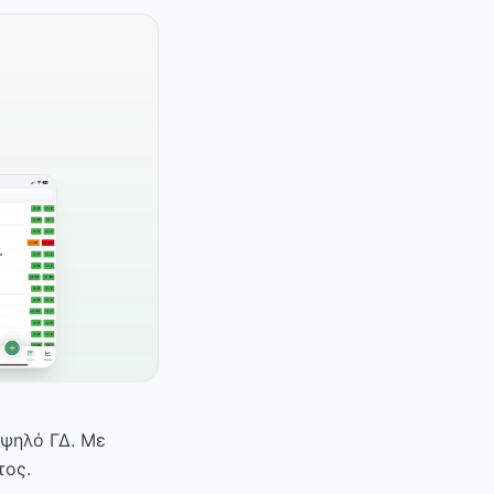
υψηλό ΓΔ. Με
τος.