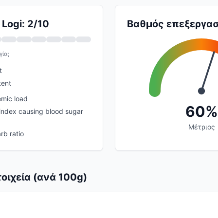
Logi: 2/10
Βαθμός επεξεργασ
γία;
t
tent
emic load
60%
index causing blood sugar
Μέτριος
rb ratio
οιχεία (ανά 100g)