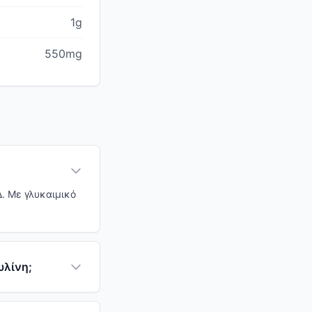
1g
550mg
Δ. Με γλυκαιμικό
υλίνη;