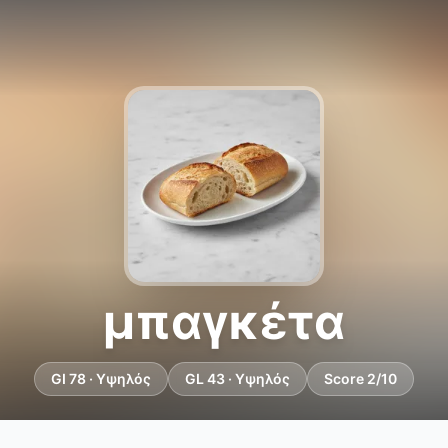
μπαγκέτα
GI 78 · Υψηλός
GL 43 · Υψηλός
Score 2/10