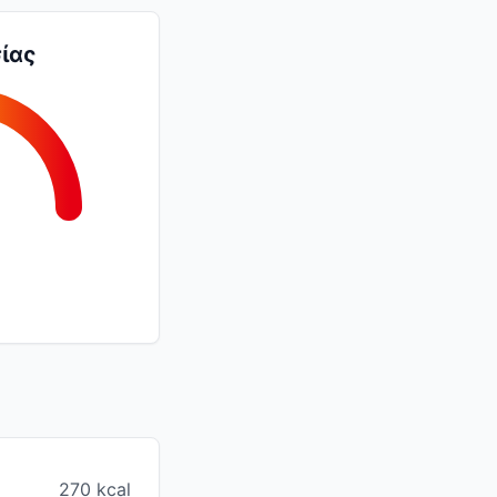
ίας
270 kcal