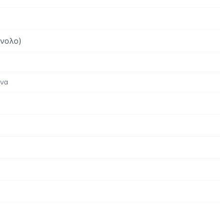
νολο)
ενα