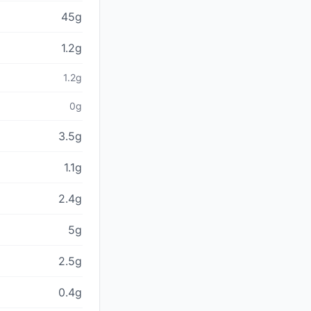
45g
1.2g
1.2g
0g
3.5g
1.1g
2.4g
5g
2.5g
0.4g