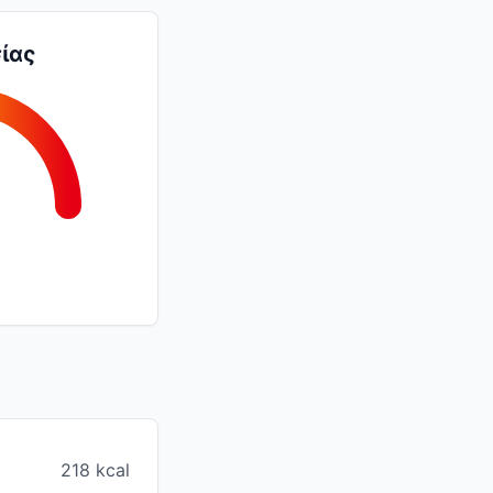
ίας
218 kcal