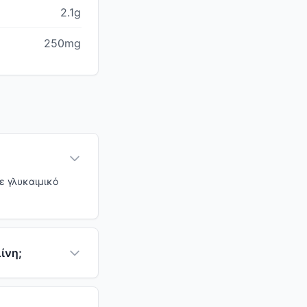
2.1g
250mg
ε γλυκαιμικό
ίνη;