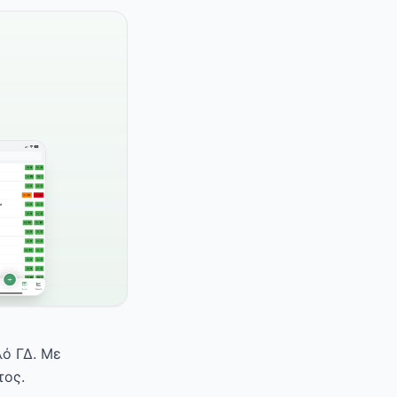
λό ΓΔ. Με
τος.