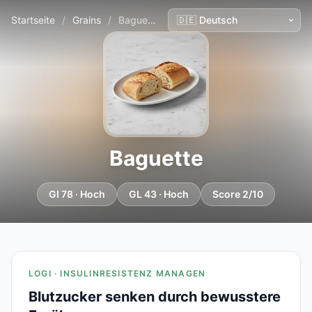
Startseite
/
Grains
/
Baguette
Baguette
GI 78 · Hoch
GL 43 · Hoch
Score 2/10
LOGI · INSULINRESISTENZ MANAGEN
Blutzucker senken durch bewusstere