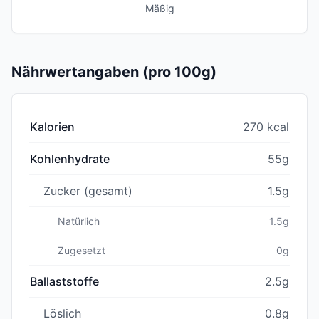
Mäßig
Nährwertangaben (pro 100g)
Kalorien
270 kcal
Kohlenhydrate
55g
Zucker (gesamt)
1.5g
Natürlich
1.5g
Zugesetzt
0g
Ballaststoffe
2.5g
Löslich
0.8g