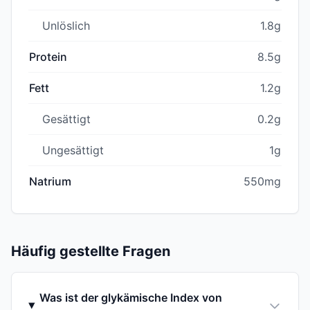
Unlöslich
1.8g
Protein
8.5g
Fett
1.2g
Gesättigt
0.2g
Ungesättigt
1g
Natrium
550mg
Häufig gestellte Fragen
Was ist der glykämische Index von