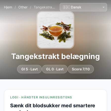
Hjem
/
Other
/
Tangekstrakt belægning
Tangekstrakt belægning
GI 5 · Lavt
GL 0 · Lavt
Score 7/10
LOGI · HÅNDTER INSULINRESISTENS
Sænk dit blodsukker med smartere