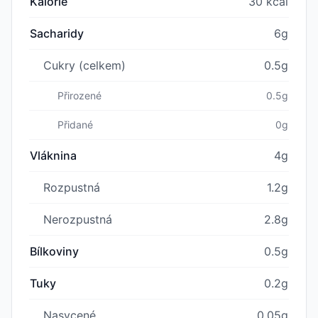
Kalorie
30 kcal
Sacharidy
6g
Cukry (celkem)
0.5g
Přirozené
0.5g
Přidané
0g
Vláknina
4g
Rozpustná
1.2g
Nerozpustná
2.8g
Bílkoviny
0.5g
Tuky
0.2g
Nasycené
0.05g