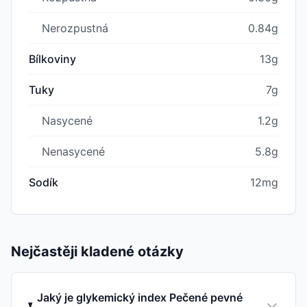
Nerozpustná
0.84g
Bílkoviny
13g
Tuky
7g
Nasycené
1.2g
Nenasycené
5.8g
Sodík
12mg
Nejčastěji kladené otázky
Jaký je glykemický index Pečené pevné