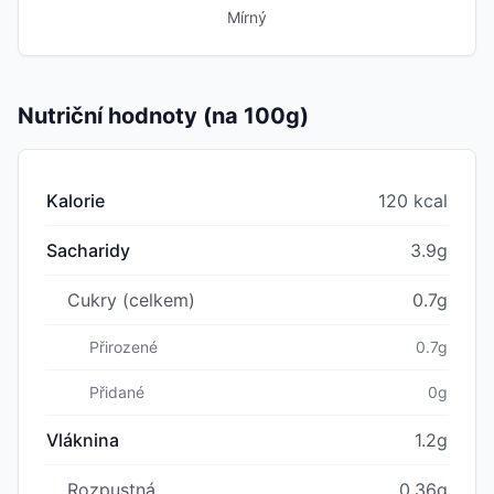
Mírný
Nutriční hodnoty (na 100g)
Kalorie
120 kcal
Sacharidy
3.9g
Cukry (celkem)
0.7g
Přirozené
0.7g
Přidané
0g
Vláknina
1.2g
Rozpustná
0.36g