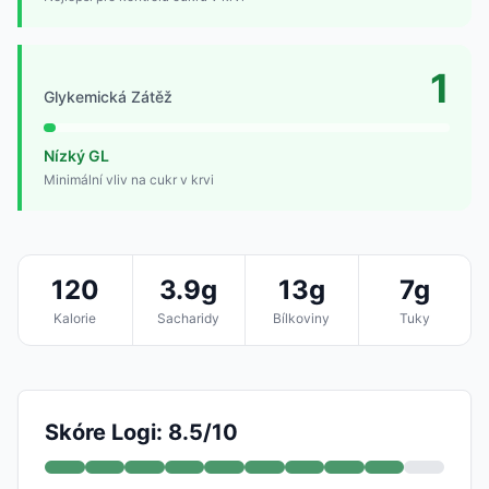
1
Glykemická Zátěž
Nízký GL
Minimální vliv na cukr v krvi
120
3.9g
13g
7g
Kalorie
Sacharidy
Bílkoviny
Tuky
Skóre Logi: 8.5/10