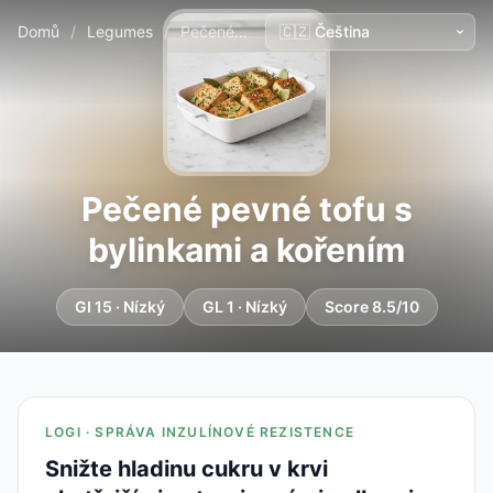
Domů
/
Legumes
/
Pečené pevné tofu s bylinkami a kořením
Pečené pevné tofu s
bylinkami a kořením
GI 15 · Nízký
GL 1 · Nízký
Score 8.5/10
LOGI · SPRÁVA INZULÍNOVÉ REZISTENCE
Snižte hladinu cukru v krvi