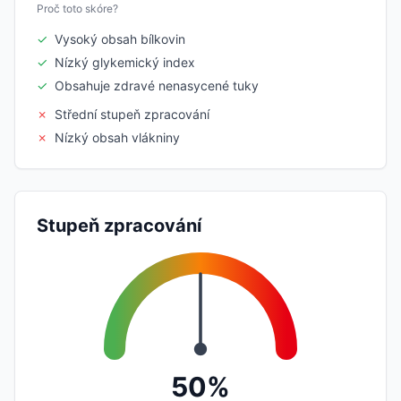
Proč toto skóre?
✓
Vysoký obsah bílkovin
✓
Nízký glykemický index
✓
Obsahuje zdravé nenasycené tuky
✗
Střední stupeň zpracování
✗
Nízký obsah vlákniny
Stupeň zpracování
50%