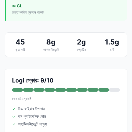
কম GL
রক্তে শর্করায় ন্যূনতম প্রভাব
45
8g
2g
1.5g
ক্যালোরি
কার্বোহাইড্রেট
প্রোটিন
চর্বি
Logi স্কোর: 9/10
কেন এই স্কোর?
✓
উচ্চ ফাইবার উপাদান
✓
কম গ্লাইসেমিক লোড
✓
অ্যান্টিঅক্সিডেন্টে সমৃদ্ধ