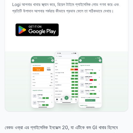
Logi আপনার খাবার স্ক্যান করে, রিয়েল টাইমে গ্লাইসেমিক লোড গণনা করে এবং
প্রতিটি উপাদান আপনার শর্করায় কীভাবে প্রভাব ফেলে তা সঠিকভাবে দেখায়।
বেকড ওক্রা এর গ্লাইসেমিক ইনডেক্স 20, যা এটিকে কম GI খাবার হিসেবে