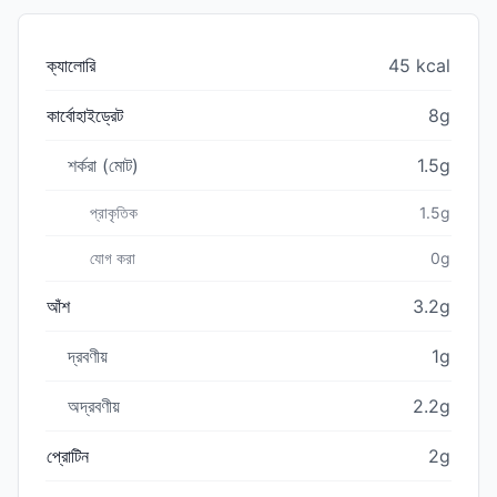
ক্যালোরি
45 kcal
কার্বোহাইড্রেট
8g
শর্করা (মোট)
1.5g
প্রাকৃতিক
1.5g
যোগ করা
0g
আঁশ
3.2g
দ্রবণীয়
1g
অদ্রবণীয়
2.2g
প্রোটিন
2g