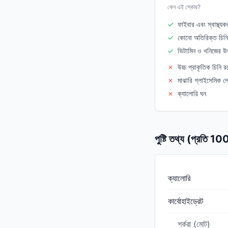
কেন এই স্কোর?
✓
ফাইবার এবং স্বাস্থ্যকর
✓
কোনো অতিরিক্ত চিনি
✓
ভিটামিন ও খনিজের উ
✗
উচ্চ প্রাকৃতিক চিনি রয
✗
মাঝারি গ্লাইসেমিক 
✗
ক্যালোরি ঘন
পুষ্টি তথ্য (প্রতি 1
ক্যালোরি
কার্বোহাইড্রেট
শর্করা (মোট)