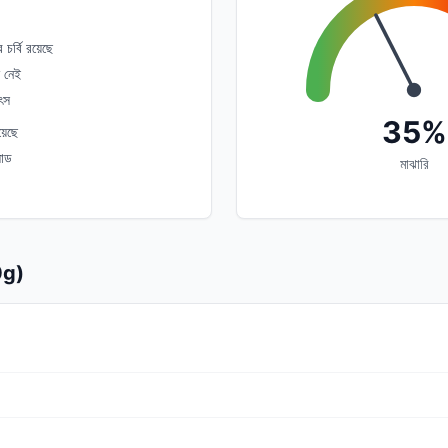
 চর্বি রয়েছে
 নেই
ৎস
35%
়েছে
লোড
মাঝারি
00g)