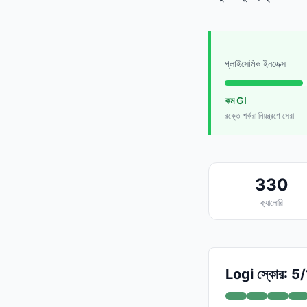
গ্লাইসেমিক ইনডেক্স
কম GI
রক্তে শর্করা নিয়ন্ত্রণে সেরা
330
ক্যালোরি
Logi স্কোর: 5