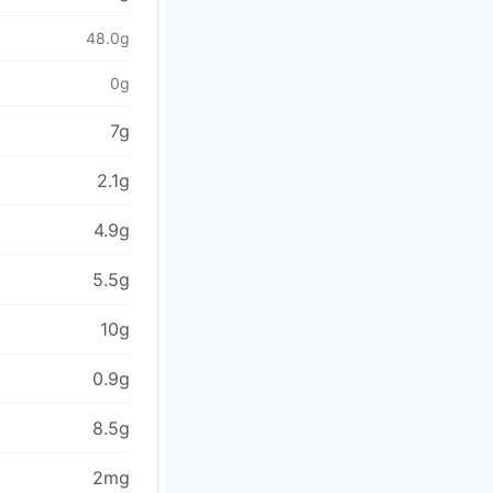
48.0g
0g
7g
2.1g
4.9g
5.5g
10g
0.9g
8.5g
2mg