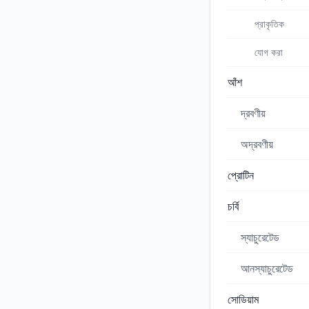
প্রাকৃতিক
যোগ করা
আঁশ
দ্রবণীয়
অদ্রবণীয়
প্রোটিন
চর্বি
স্যাচুরেটেড
আনস্যাচুরেটেড
সোডিয়াম