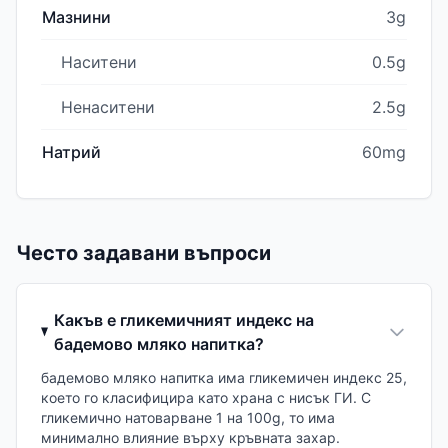
Мазнини
3g
Наситени
0.5g
Ненаситени
2.5g
Натрий
60mg
Често задавани въпроси
Какъв е гликемичният индекс на
бадемово мляко напитка?
бадемово мляко напитка има гликемичен индекс 25,
което го класифицира като храна с нисък ГИ. С
гликемично натоварване 1 на 100g, то има
минимално влияние върху кръвната захар.