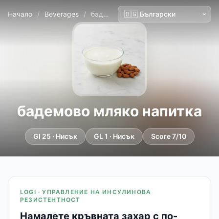
Начало
/
Beverages
/
бадемово мляко напитка
бадемово мляко напитка
GI 25 · Нисък
GL 1 · Нисък
Score 7/10
LOGI · УПРАВЛЕНИЕ НА ИНСУЛИНОВА
РЕЗИСТЕНТНОСТ
Намалете кръвната захар с по-