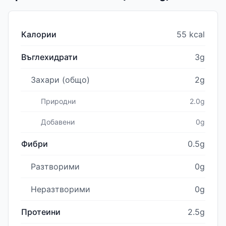
Калории
55 kcal
Въглехидрати
3g
Захари (общо)
2g
Природни
2.0g
Добавени
0g
Фибри
0.5g
Разтворими
0g
Неразтворими
0g
Протеини
2.5g