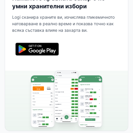
умни хранителни избори
Logi сканира храните ви, изчислява гликемичното
натоварване в реално време и показва точно как
всяка съставка влияе на захарта ви.