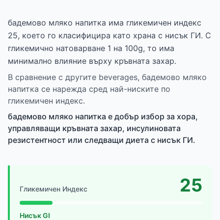
бадемово мляко напитка има гликемичен индекс
25, което го класифицира като храна с нисък ГИ. С
гликемично натоварване 1 на 100g, то има
минимално влияние върху кръвната захар.
В сравнение с другите beverages, бадемово мляко
напитка се нарежда сред най-ниските по
гликемичен индекс.
бадемово мляко напитка е добър избор за хора,
управляващи кръвната захар, инсулиновата
резистентност или следващи диета с нисък ГИ.
25
Гликемичен Индекс
Нисък GI