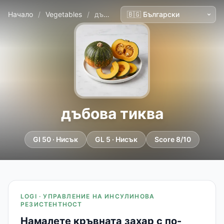
Начало
/
Vegetables
/
дъбова тиква
дъбова тиква
GI 50 · Нисък
GL 5 · Нисък
Score 8/10
LOGI · УПРАВЛЕНИЕ НА ИНСУЛИНОВА
РЕЗИСТЕНТНОСТ
Намалете кръвната захар с по-