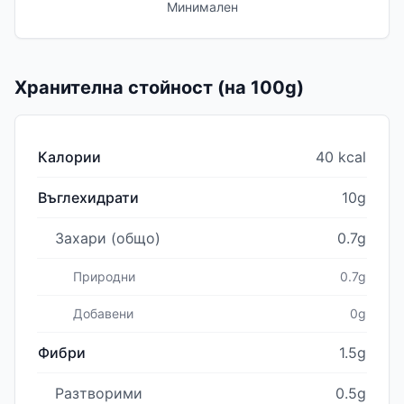
Минимален
Хранителна стойност (на 100g)
Калории
40 kcal
Въглехидрати
10g
Захари (общо)
0.7g
Природни
0.7g
Добавени
0g
Фибри
1.5g
Разтворими
0.5g