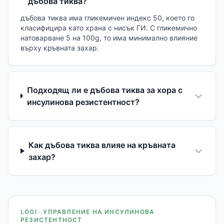
дъбова тиква?
дъбова тиква има гликемичен индекс 50, което го
класифицира като храна с нисък ГИ. С гликемично
натоварване 5 на 100g, то има минимално влияние
върху кръвната захар.
Подходящ ли е дъбова тиква за хора с
инсулинова резистентност?
Как дъбова тиква влияе на кръвната
захар?
LOGI · УПРАВЛЕНИЕ НА ИНСУЛИНОВА
РЕЗИСТЕНТНОСТ