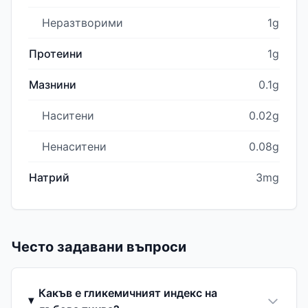
Неразтворими
1g
Протеини
1g
Мазнини
0.1g
Наситени
0.02g
Ненаситени
0.08g
Натрий
3mg
Често задавани въпроси
Какъв е гликемичният индекс на