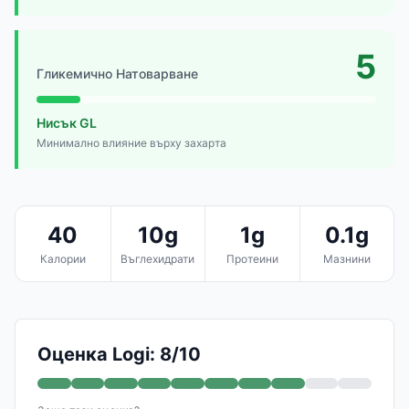
5
Гликемично Натоварване
Нисък GL
Минимално влияние върху захарта
40
10g
1g
0.1g
Калории
Въглехидрати
Протеини
Мазнини
Оценка Logi: 8/10