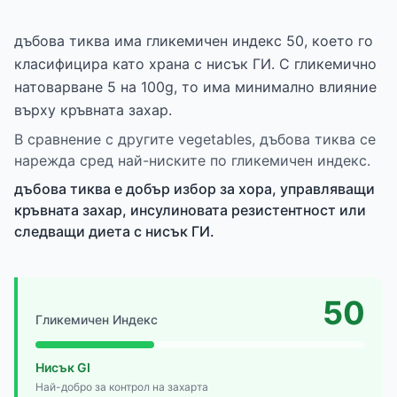
дъбова тиква има гликемичен индекс 50, което го
класифицира като храна с нисък ГИ. С гликемично
натоварване 5 на 100g, то има минимално влияние
върху кръвната захар.
В сравнение с другите vegetables, дъбова тиква се
нарежда сред най-ниските по гликемичен индекс.
дъбова тиква е добър избор за хора, управляващи
кръвната захар, инсулиновата резистентност или
следващи диета с нисък ГИ.
50
Гликемичен Индекс
Нисък GI
Най-добро за контрол на захарта