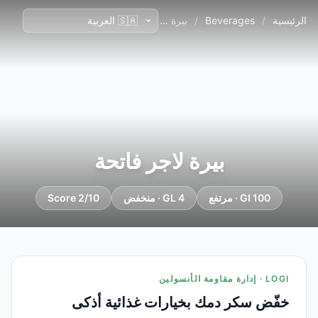
الرئيسية
/
Beverages
/
بيرة لاجر فاتحة
بيرة لاجر فاتحة
GI 100 · مرتفع
GL 4 · منخفض
Score 2/10
LOGI · إدارة مقاومة الأنسولين
خفّض سكر دمك بخيارات غذائية أذكى