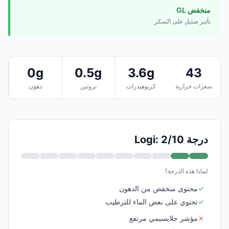
منخفض GL
تأثير ضئيل على السكر
0g
0.5g
3.6g
43
سعرات حرارية
كربوهيدرات
بروتين
دهون
درجة Logi: 2/10
لماذا هذه الدرجة؟
✓
محتوى منخفض من الدهون
✓
تحتوي على بعض الماء للترطيب
✗
مؤشر جلايسيمي مرتفع