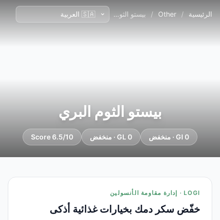
الرئيسية
/
Other
/
بيستو الثوم البري
بيستو الثوم البري
GI 0 · منخفض
GL 0 · منخفض
Score 6.5/10
LOGI · إدارة مقاومة الأنسولين
خفّض سكر دمك بخيارات غذائية أذكى