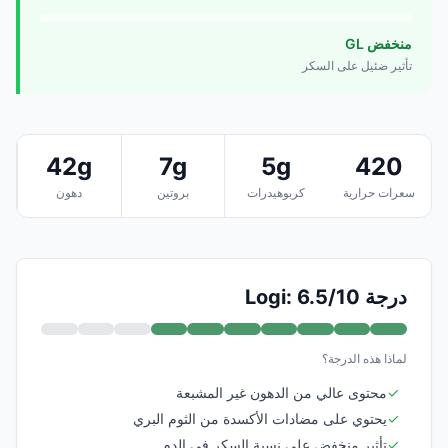
منخفض GL
تأثير ضئيل على السكر
42g
7g
5g
420
سعرات حرارية
كربوهيدرات
بروتين
دهون
درجة Logi: 6.5/10
لماذا هذه الدرجة؟
✓
محتوى عالي من الدهون غير المشبعة
✓
يحتوي على مضادات الأكسدة من الثوم البري
✓
تأثير منخفض على نسبة السكر في الدم