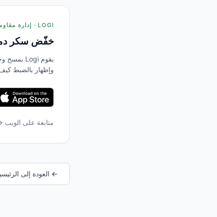
LOGI · إدارة مقاومة الأنسولين
خفّض سكر دمك
يقوم Logi 
وإظهار بالضبط كيف
متابعة على الويب 
← العودة إلى الرئيسي