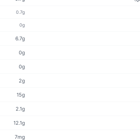
0.7g
0g
6.7g
0g
0g
2g
15g
2.1g
12.1g
7mg