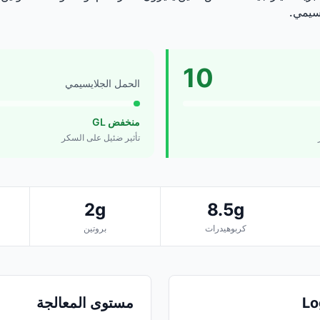
سيمي.
10
الحمل الجلايسيمي
منخفض GL
تأثير ضئيل على السكر
2g
8.5g
كربوهيدرات
بروتين
مستوى المعالجة