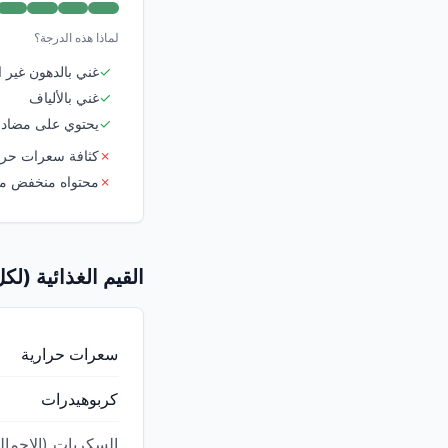
لماذا هذه الدرجة؟
✓
غني بالدهون غير 
✓
غني بالألياف
✓
يحتوي على مضادا
✗
كثافة سعرات حرار
✗
محتواه منخفض من
القيم الغذائية (لكل 100 ج
سعرات حرارية
كربوهيدرات
السكريات (الإجمال