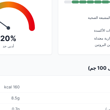
المشبعة الصحية
ت الأكسدة
20%
ية معتدلة
 البروتين
أدنى حد
م)
160 kcal
8.5g
ي)
0.7g