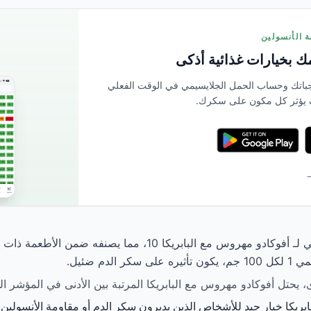
 بخيارات غذائية أذكى
بمسح وجباتك وحساب الحمل الجلايسيمي في الوقت الفعلي
 يؤثر كل مكون على سكرك.
→
يبلغ المؤشر الجلايسيمي لـ أفوكادو مهروس مع البابريكا 10، مما يص
الدم ضئيل.
ريكا خيار جيد للأشخاص الذين يديرون سكر الدم أو مقاومة الأنسولين أو ي