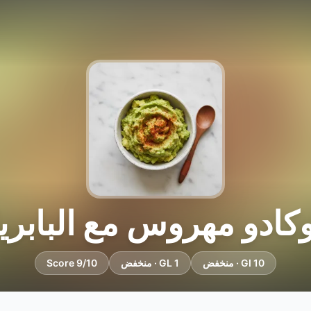
كادو مهروس مع البابري
GI 10 · منخفض
GL 1 · منخفض
Score 9/10