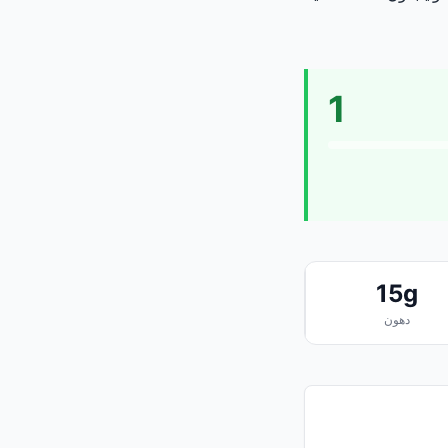
1
15g
دهون