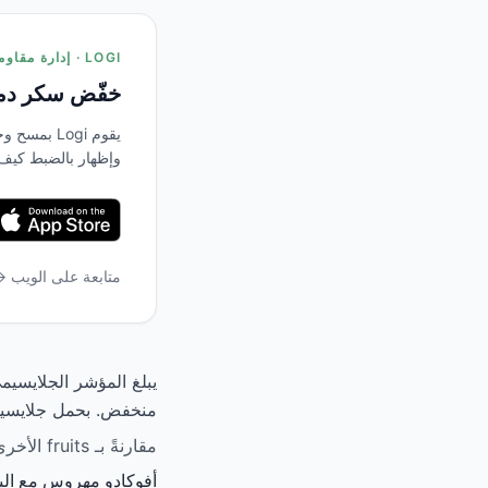
LOGI · إدارة مقاومة الأنسولين
خفّض سكر دمك
يقوم Logi 
وإظهار بالضبط كيف
متابعة على الويب 
منخفض. بحمل جلايسيمي 1 لكل 100 جم، يكون تأثيره على سكر 
مقارنةً بـ fruits الأخرى، يحتل أفوكادو مهروس مع البابريكا المرتبة بين الأدنى في المؤشر الجلايسيمي.
أفوكادو مهروس مع الباب