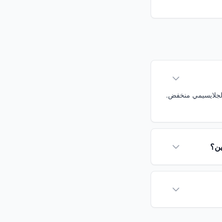
أطعمة ذات المؤشر الجلايسيمي منخفض.
ين؟