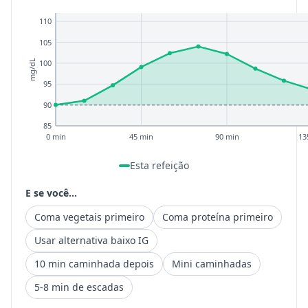
110
105
100
mg/dL
95
90
85
0 min
45 min
90 min
13
Esta refeição
E se você...
Coma vegetais primeiro
Coma proteína primeiro
Usar alternativa baixo IG
10 min caminhada depois
Mini caminhadas
5-8 min de escadas