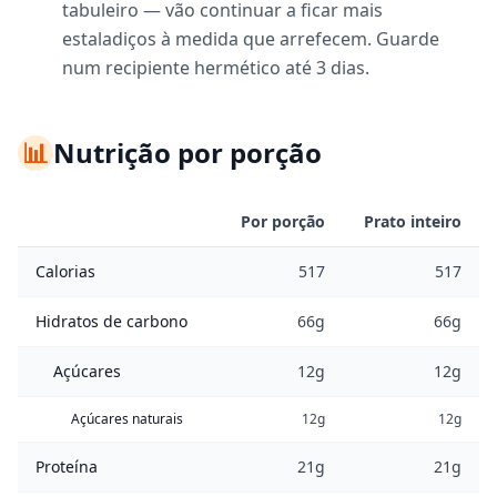
tabuleiro — vão continuar a ficar mais
estaladiços à medida que arrefecem. Guarde
num recipiente hermético até 3 dias.
📊
Nutrição por porção
Por porção
Prato inteiro
Calorias
517
517
Hidratos de carbono
66g
66g
Açúcares
12g
12g
Açúcares naturais
12g
12g
Proteína
21g
21g