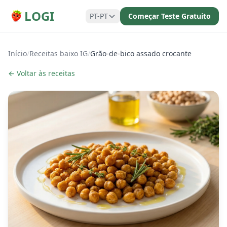
LOGI
PT-PT
Começar Teste Gratuito
Início
/
Receitas baixo IG
/
Grão-de-bico assado crocante
← Voltar às receitas