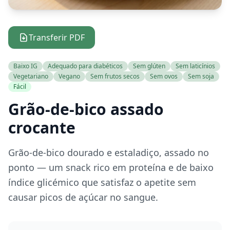
Transferir PDF
Baixo IG
Adequado para diabéticos
Sem glúten
Sem laticínios
Vegetariano
Vegano
Sem frutos secos
Sem ovos
Sem soja
Fácil
Grão-de-bico assado
crocante
Grão-de-bico dourado e estaladiço, assado no
ponto — um snack rico em proteína e de baixo
índice glicémico que satisfaz o apetite sem
causar picos de açúcar no sangue.