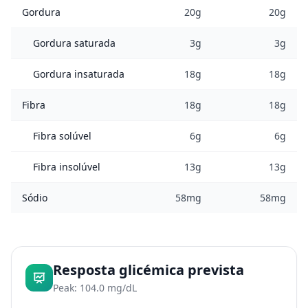
Gordura
20g
20g
Gordura saturada
3g
3g
Gordura insaturada
18g
18g
Fibra
18g
18g
Fibra solúvel
6g
6g
Fibra insolúvel
13g
13g
Sódio
58mg
58mg
Resposta glicémica prevista
Peak: 104.0 mg/dL