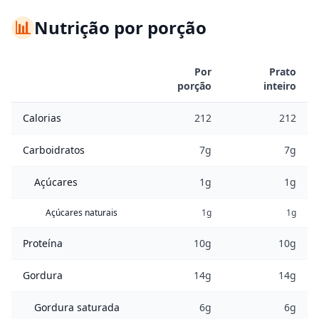
📊
Nutrição por porção
Por
Prato
porção
inteiro
Calorias
212
212
Carboidratos
7g
7g
Açúcares
1g
1g
Açúcares naturais
1g
1g
Proteína
10g
10g
Gordura
14g
14g
Gordura saturada
6g
6g