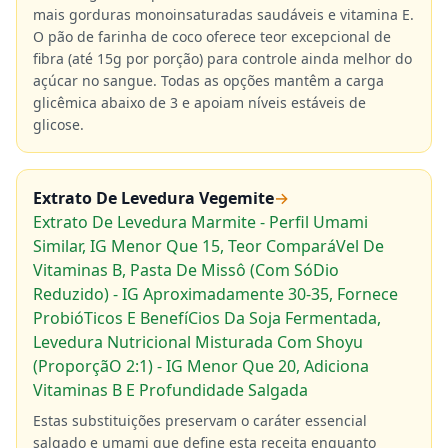
mais gorduras monoinsaturadas saudáveis e vitamina E.
O pão de farinha de coco oferece teor excepcional de
fibra (até 15g por porção) para controle ainda melhor do
açúcar no sangue. Todas as opções mantêm a carga
glicêmica abaixo de 3 e apoiam níveis estáveis de
glicose.
Extrato De Levedura Vegemite
→
Extrato De Levedura Marmite - Perfil Umami
Similar, IG Menor Que 15, Teor ComparáVel De
Vitaminas B, Pasta De Missô (Com SóDio
Reduzido) - IG Aproximadamente 30-35, Fornece
ProbióTicos E BenefíCios Da Soja Fermentada,
Levedura Nutricional Misturada Com Shoyu
(ProporçãO 2:1) - IG Menor Que 20, Adiciona
Vitaminas B E Profundidade Salgada
Estas substituições preservam o caráter essencial
salgado e umami que define esta receita enquanto