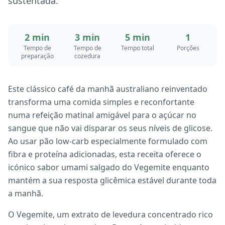
sustentada.
2 min
3 min
5 min
1
Tempo de
Tempo de
Tempo total
Porções
preparação
cozedura
Este clássico café da manhã australiano reinventado
transforma uma comida simples e reconfortante
numa refeição matinal amigável para o açúcar no
sangue que não vai disparar os seus níveis de glicose.
Ao usar pão low-carb especialmente formulado com
fibra e proteína adicionadas, esta receita oferece o
icónico sabor umami salgado do Vegemite enquanto
mantém a sua resposta glicêmica estável durante toda
a manhã.
O Vegemite, um extrato de levedura concentrado rico