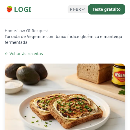
LOGI
PT-BR
Teste gratuito
Home
/
Low GI Recipes
/
Torrada de Vegemite com baixo índice glicêmico e manteiga
fermentada
← Voltar às receitas