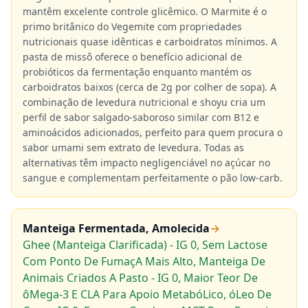
mantêm excelente controle glicêmico. O Marmite é o
primo britânico do Vegemite com propriedades
nutricionais quase idênticas e carboidratos mínimos. A
pasta de missô oferece o benefício adicional de
probióticos da fermentação enquanto mantém os
carboidratos baixos (cerca de 2g por colher de sopa). A
combinação de levedura nutricional e shoyu cria um
perfil de sabor salgado-saboroso similar com B12 e
aminoácidos adicionados, perfeito para quem procura o
sabor umami sem extrato de levedura. Todas as
alternativas têm impacto negligenciável no açúcar no
sangue e complementam perfeitamente o pão low-carb.
Manteiga Fermentada, Amolecida
→
Ghee (Manteiga Clarificada) - IG 0, Sem Lactose
Com Ponto De FumaçA Mais Alto, Manteiga De
Animais Criados A Pasto - IG 0, Maior Teor De
ôMega-3 E CLA Para Apoio MetabóLico, óLeo De