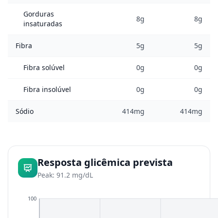
Gorduras
8g
8g
insaturadas
Fibra
5g
5g
Fibra solúvel
0g
0g
Fibra insolúvel
0g
0g
Sódio
414mg
414mg
Resposta glicêmica prevista
Peak: 91.2 mg/dL
100