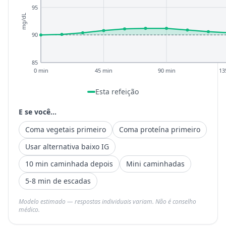
95
mg/dL
90
85
0 min
45 min
90 min
13
Esta refeição
E se você...
Coma vegetais primeiro
Coma proteína primeiro
Usar alternativa baixo IG
10 min caminhada depois
Mini caminhadas
5-8 min de escadas
Modelo estimado — respostas individuais variam. Não é conselho
médico.