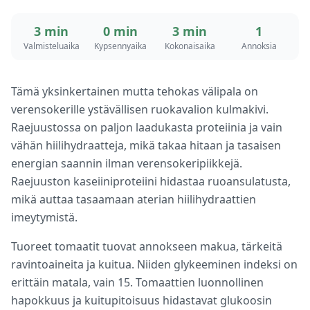
3 min
0 min
3 min
1
Valmisteluaika
Kypsennyaika
Kokonaisaika
Annoksia
Tämä yksinkertainen mutta tehokas välipala on
verensokerille ystävällisen ruokavalion kulmakivi.
Raejuustossa on paljon laadukasta proteiinia ja vain
vähän hiilihydraatteja, mikä takaa hitaan ja tasaisen
energian saannin ilman verensokeripiikkejä.
Raejuuston kaseiiniproteiini hidastaa ruoansulatusta,
mikä auttaa tasaamaan aterian hiilihydraattien
imeytymistä.
Tuoreet tomaatit tuovat annokseen makua, tärkeitä
ravintoaineita ja kuitua. Niiden glykeeminen indeksi on
erittäin matala, vain 15. Tomaattien luonnollinen
hapokkuus ja kuitupitoisuus hidastavat glukoosin