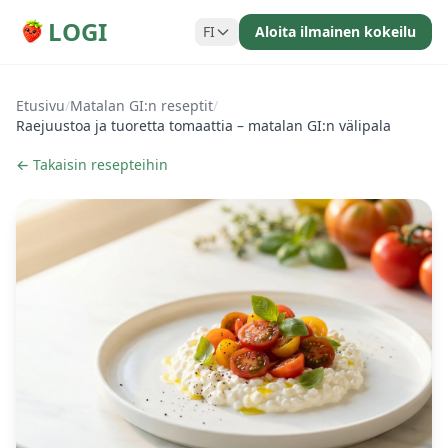
LOGI
FI
Aloita ilmainen kokeilu
Etusivu
/
Matalan GI:n reseptit
/
Raejuustoa ja tuoretta tomaattia – matalan GI:n välipala
← Takaisin resepteihin