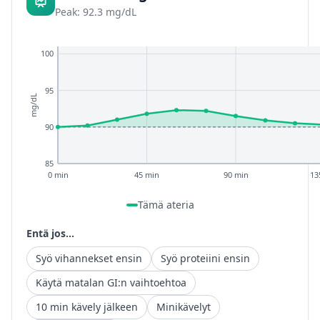
Peak: 92.3 mg/dL
100
95
mg/dL
90
85
0 min
45 min
90 min
13
Tämä ateria
Entä jos...
Syö vihannekset ensin
Syö proteiini ensin
Käytä matalan GI:n vaihtoehtoa
10 min kävely jälkeen
Minikävelyt