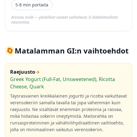
5-8 min portaita
Arvioitu malli — yksilölliset vasteet vaihtelevat. Ei lääketieteellistä
neuvontaa.
🔄
Matalamman GI:n vaihtoehdot
Raejuusto
→
Greek Yogurt (Full-Fat, Unsweetened), Ricotta
Cheese, Quark
Täysrasvainen kreikkalainen jogurtti ja ricotta vaikuttavat
verensokeriin samalla tavalla tai jopa vähemmän kuin
raejuusto. Ne sisältävät enemmän proteiinia ja rasvaa,
mikä hidastaa sokerin imeytymistä. Maitorahka on
runsasproteiininen ja vähähiilihydraattinen vaihtoehto,
jolla on minimaalinen vaikutus verensokeriin.