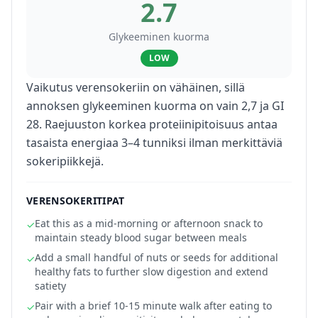
2.7
Glykeeminen kuorma
LOW
Vaikutus verensokeriin on vähäinen, sillä
annoksen glykeeminen kuorma on vain 2,7 ja GI
28. Raejuuston korkea proteiinipitoisuus antaa
tasaista energiaa 3–4 tunniksi ilman merkittäviä
sokeripiikkejä.
VERENSOKERITIPAT
Eat this as a mid-morning or afternoon snack to
✓
maintain steady blood sugar between meals
Add a small handful of nuts or seeds for additional
✓
healthy fats to further slow digestion and extend
satiety
Pair with a brief 10-15 minute walk after eating to
✓