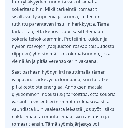
tuo kylläisyyden tunnetta vaikuttamatta
sokeritasoihin. Mikä tärkeintä, tomaatit
sisältävät lykopeenia ja kromia, joiden on
tutkittu parantavan insuliiniherkkyyttä. Tämä
tarkoittaa, että kehosi oppii käsittelemään
sokeria tehokkaammin. Proteiinin, kuidun ja
hyvien rasvojen (raejuuston rasvapitoisuudesta
riippuen) yhdistelmä luo kokonaisuuden, joka
vie nälän ja pitää verensokerin vakaana.
Saat parhaan hyödyn irti nauttimalla tämän
välipalana tai kevyenä lounaana, kun tarvitset
pitkäkestoista energiaa. Annoksen matala
glykeeminen indeksi (28) tarkoittaa, että sokeria
vapautuu verenkiertoon noin kolmasosa siitä
vauhdista kuin vaaleasta leivästä. Jos syöt lisäksi
näkkileipää tai muuta leipää, syö raejuusto ja
tomaatit ensin. Tämä syömisjärjestys voi