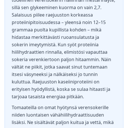
todellinen verensokerin hallinnan mestarinäyte,
sillä sen glykeeminen kuorma on vain 2,7.
Salaisuus piilee raejuuston korkeassa
proteiinipitoisuudessa – yleensä noin 12–15
grammaa puolta kupillista kohden – mikä
hidastaa merkittävästi ruoansulatusta ja
sokerin imeytymistä. Kun syöt proteiinia
hiilihydraattien rinnalla, elimistösi vapauttaa
sokeria verenkiertoon paljon hitaammin. Näin
vältät ne piikit, jotka saavat sinut tuntemaan
itsesi väsyneeksi ja nälkäiseksi jo tunnin
kuluttua. Raejuuston kaseiiniproteiini on
erityisen hyödyllistä, koska se sulaa hitaasti ja
tarjoaa tasaista energiaa pitkään.
Tomaateilla on omat hyötynsä verensokerille
niiden luontaisen vähähiilihydraattisuuden
lisäksi. Ne sisältävät paljon kuitua ja vettä, mikä