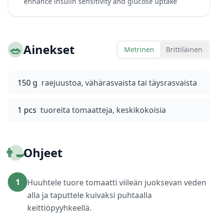
enhance insulin sensitivity and glucose uptake
🥗
Ainekset
Metrinen
Brittiläinen
150 g
raejuustoa, vähärasvaista tai täysrasvaista
1 pcs
tuoreita tomaatteja, keskikokoisia
👨‍🍳
Ohjeet
1
Huuhtele tuore tomaatti viileän juoksevan veden
alla ja taputtele kuivaksi puhtaalla
keittiöpyyhkeellä.