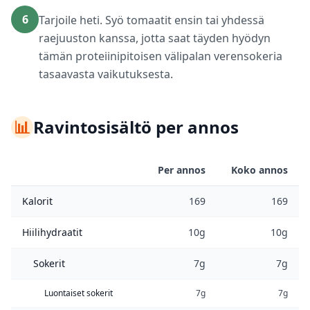
6
Tarjoile heti. Syö tomaatit ensin tai yhdessä
raejuuston kanssa, jotta saat täyden hyödyn
tämän proteiinipitoisen välipalan verensokeria
tasaavasta vaikutuksesta.
📊
Ravintosisältö per annos
Per annos
Koko annos
Kalorit
169
169
Hiilihydraatit
10g
10g
Sokerit
7g
7g
Luontaiset sokerit
7g
7g