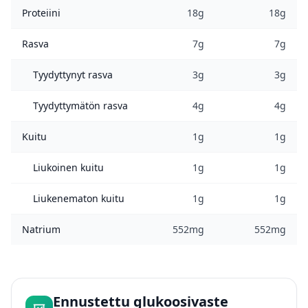
Proteiini
18g
18g
Rasva
7g
7g
Tyydyttynyt rasva
3g
3g
Tyydyttymätön rasva
4g
4g
Kuitu
1g
1g
Liukoinen kuitu
1g
1g
Liukenematon kuitu
1g
1g
Natrium
552mg
552mg
Ennustettu glukoosivaste