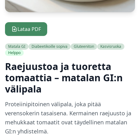
Lataa PDF
Matala GI
Diabeetikoille sopiva
Gluteeniton
Kasvisruoka
Helppo
Raejuustoa ja tuoretta
tomaattia – matalan GI:n
välipala
Proteiinipitoinen välipala, joka pitää
verensokerin tasaisena. Kermainen raejuusto ja
mehukkaat tomaatit ovat täydellinen matalan
GI:n yhdistelmä.