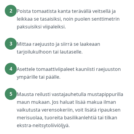
2
Poista tomaatista kanta terävällä veitsellä ja
leikkaa se tasaisiksi, noin puolen senttimetrin
paksuisiksi viipaleiksi.
3
Mittaa raejuusto ja siirrä se laakeaan
tarjoilukulhoon tai lautaselle.
4
Asettele tomaattiviipaleet kauniisti raejuuston
ympärille tai päälle.
5
Mausta reilusti vastajauhetulla mustapippurilla
maun mukaan. Jos haluat lisää makua ilman
vaikutusta verensokeriin, voit lisätä ripauksen
merisuolaa, tuoreita basilikanlehtiä tai tilkan
ekstra-neitsytoliiviöljyä.