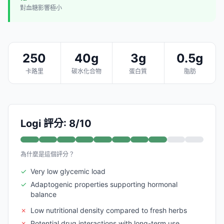
對血糖影響極小
250
40g
3g
0.5g
卡路里
碳水化合物
蛋白質
脂肪
Logi 評分: 8/10
為什麼是這個評分？
✓
Very low glycemic load
✓
Adaptogenic properties supporting hormonal
balance
✗
Low nutritional density compared to fresh herbs
✗
Potential drug interactions with long-term use