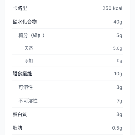
卡路里
250 kcal
碳水化合物
40g
糖分（總計）
5g
天然
5.0g
添加
0g
膳食纖維
10g
可溶性
3g
不可溶性
7g
蛋白質
3g
脂肪
0.5g