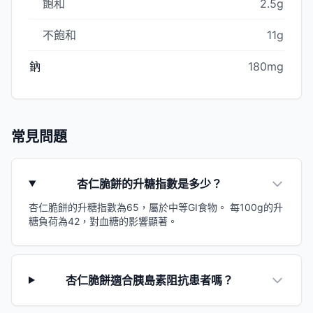
飽和
2.5g
不飽和
11g
鈉
180mg
常見問題
杏仁脆餅的升糖指數是多少？
杏仁脆餅的升糖指數為65，屬於中等GI食物。 每100g的升
糖負荷為42，對血糖的影響顯著。
杏仁脆餅適合胰島素阻抗患者嗎？