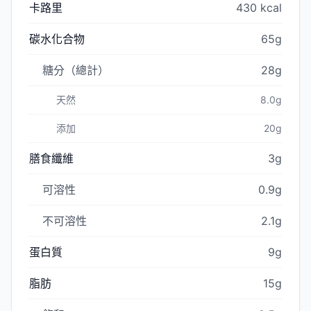
卡路里
430 kcal
碳水化合物
65g
糖分（總計）
28g
天然
8.0g
添加
20g
膳食纖維
3g
可溶性
0.9g
不可溶性
2.1g
蛋白質
9g
脂肪
15g