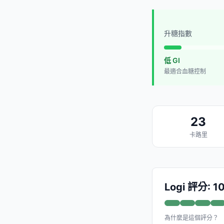
升糖指數
低 GI
最適合血糖控制
23
卡路里
Logi 評分: 1
為什麼是這個評分？