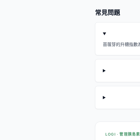
常見問題
苜蓿芽的升糖指數為
LOGI · 管理胰島