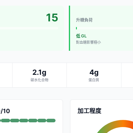
15
升糖負荷
低 GL
對血糖影響極小
2.1g
4g
碳水化合物
蛋白質
0/10
加工程度