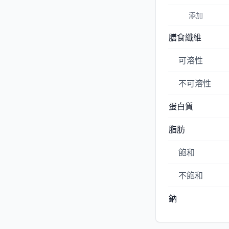
添加
膳食纖維
可溶性
不可溶性
蛋白質
脂肪
飽和
不飽和
鈉