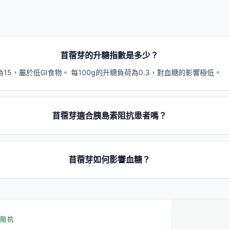
苜蓿芽的升糖指數是多少？
15，屬於低GI食物。 每100g的升糖負荷為0.3，對血糖的影響極低。
苜蓿芽適合胰島素阻抗患者嗎？
苜蓿芽如何影響血糖？
素阻抗