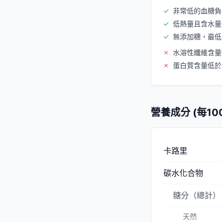
✓
非常低的血糖負
✓
低熱量且含水量
✓
無添加糖，最低
✗
水溶性纖維含量
✗
蛋白質含量低於
營養成分 (每10
卡路里
碳水化合物
糖分（總計）
天然