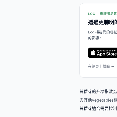
LOGI · 管理胰島
透過更聰明
Logi掃描您的
的影響。
在網頁上繼續 →
苜蓿芽的升糖指數為1
與其他vegetab
苜蓿芽適合需要控制