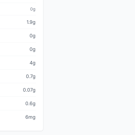
0g
1.9g
0g
0g
4g
0.7g
0.07g
0.6g
6mg