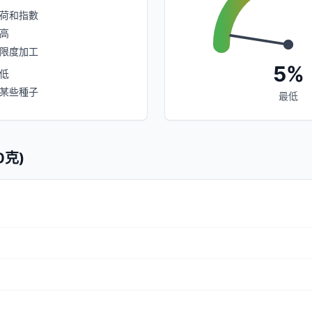
荷和指數
高
限度加工
5%
低
某些種子
最低
0克)