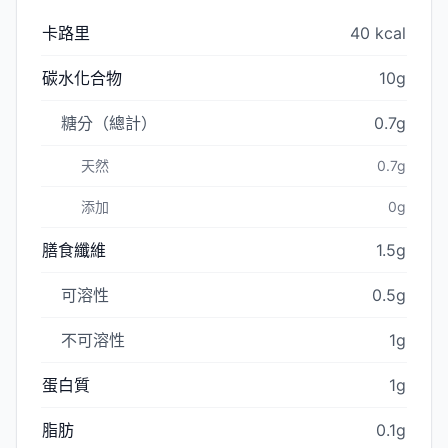
卡路里
40 kcal
碳水化合物
10g
糖分（總計）
0.7g
天然
0.7g
添加
0g
膳食纖維
1.5g
可溶性
0.5g
不可溶性
1g
蛋白質
1g
脂肪
0.1g