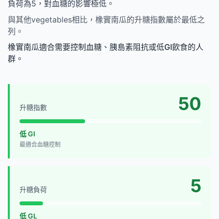
負荷為5，對血糖的影響極低。
與其他vegetables相比，橡實南瓜的升糖指數屬於最低之
列。
橡實南瓜適合需要控制血糖、胰島素阻抗或低GI飲食的人
群。
50
升糖指數
低 GI
最適合血糖控制
5
升糖負荷
低 GL