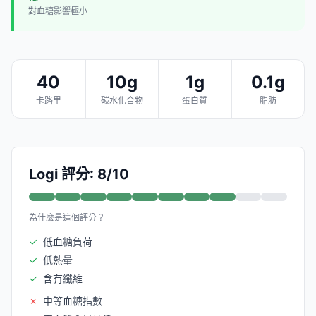
對血糖影響極小
40
10g
1g
0.1g
卡路里
碳水化合物
蛋白質
脂肪
Logi 評分: 8/10
為什麼是這個評分？
✓
低血糖負荷
✓
低熱量
✓
含有纖維
✗
中等血糖指數