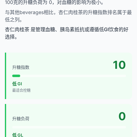
100克的升糖负荷为 0，对血糖的影响为极小。
与其他beverages相比，杏仁肉桂茶的升糖指数排名属于最
低之列。
杏仁肉桂茶 是管理血糖、胰岛素抵抗或遵循低GI饮食的好
选择。
10
升糖指数
低 GI
最适合控糖
0
升糖负荷
低 GL