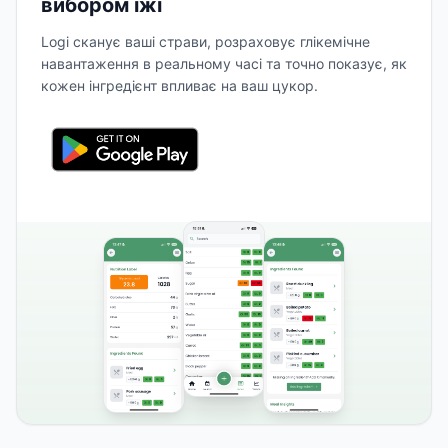
вибором їжі
Logi сканує ваші страви, розраховує глікемічне
навантаження в реальному часі та точно показує, як
кожен інгредієнт впливає на ваш цукор.