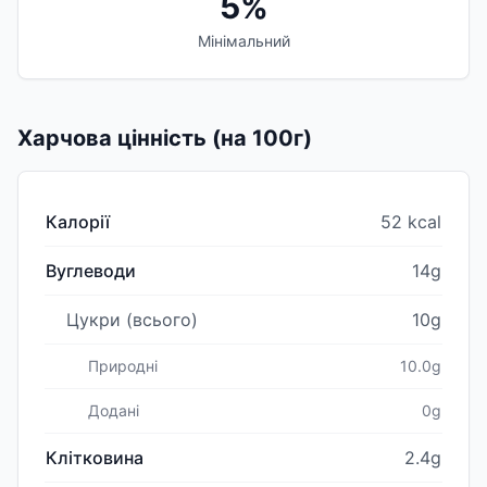
5%
Мінімальний
Харчова цінність (на 100г)
Калорії
52 kcal
Вуглеводи
14g
Цукри (всього)
10g
Природні
10.0g
Додані
0g
Клітковина
2.4g