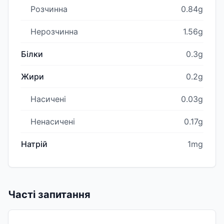
Розчинна
0.84g
Нерозчинна
1.56g
Білки
0.3g
Жири
0.2g
Насичені
0.03g
Ненасичені
0.17g
Натрій
1mg
Часті запитання