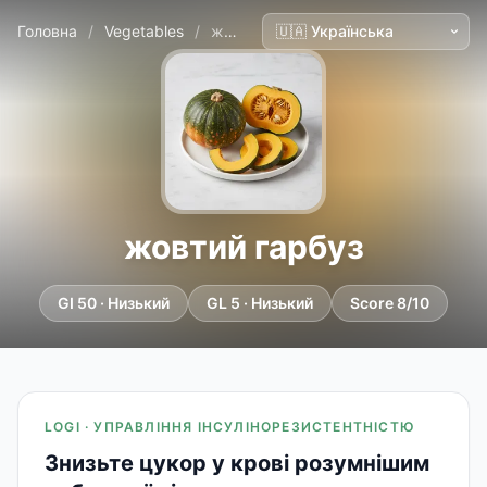
Головна
/
Vegetables
/
жовтий гарбуз
жовтий гарбуз
GI 50 · Низький
GL 5 · Низький
Score 8/10
LOGI · УПРАВЛІННЯ ІНСУЛІНОРЕЗИСТЕНТНІСТЮ
Знизьте цукор у крові розумнішим