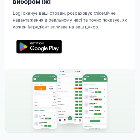
вибором їжі
Logi сканує ваші страви, розраховує глікемічне
навантаження в реальному часі та точно показує, як
кожен інгредієнт впливає на ваш цукор.