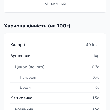
Мінімальний
Харчова цінність (на 100г)
Калорії
40 kcal
Вуглеводи
10g
Цукри (всього)
0.7g
Природні
0.7g
Додані
0g
Клітковина
1.5g
Розчинна
0.5g