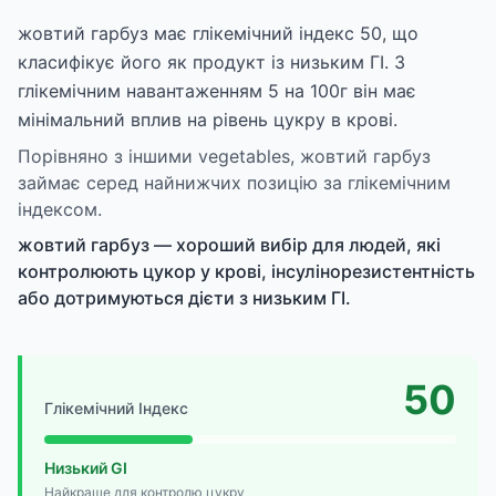
жовтий гарбуз має глікемічний індекс 50, що
класифікує його як продукт із низьким ГІ. З
глікемічним навантаженням 5 на 100г він має
мінімальний вплив на рівень цукру в крові.
Порівняно з іншими vegetables, жовтий гарбуз
займає серед найнижчих позицію за глікемічним
індексом.
жовтий гарбуз — хороший вибір для людей, які
контролюють цукор у крові, інсулінорезистентність
або дотримуються дієти з низьким ГІ.
50
Глікемічний Індекс
Низький GI
Найкраще для контролю цукру