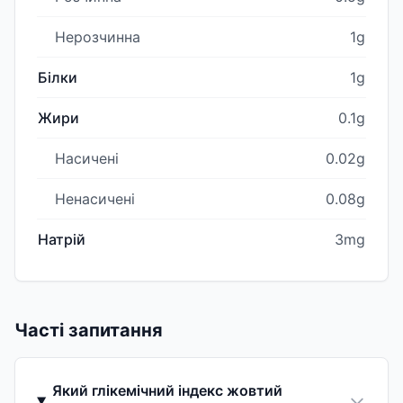
Нерозчинна
1g
Білки
1g
Жири
0.1g
Насичені
0.02g
Ненасичені
0.08g
Натрій
3mg
Часті запитання
Який глікемічний індекс жовтий