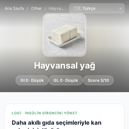
Ana Sayfa
/
Other
/
Hayvansal yağ
Hayvansal yağ
GI 0 · Düşük
GL 0 · Düşük
Score 3/10
LOGI · İNSÜLIN DIRENCINI YÖNET
Daha akıllı gıda seçimleriyle kan