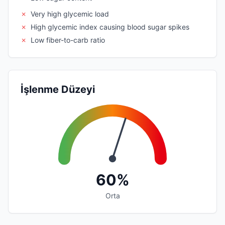
✗
Very high glycemic load
✗
High glycemic index causing blood sugar spikes
✗
Low fiber-to-carb ratio
İşlenme Düzeyi
60%
Orta