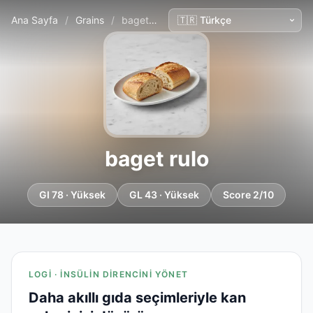
Ana Sayfa
/
Grains
/
baget rulo
baget rulo
GI 78 · Yüksek
GL 43 · Yüksek
Score 2/10
LOGI · İNSÜLIN DIRENCINI YÖNET
Daha akıllı gıda seçimleriyle kan