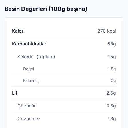
Besin Değerleri (100g başına)
Kalori
270 kcal
Karbonhidratlar
55g
Şekerler (toplam)
1.5g
Doğal
1.5g
Eklenmiş
0g
Lif
2.5g
Çözünür
0.8g
Çözünmez
1.8g