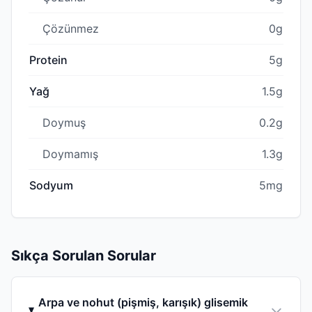
Çözünmez
0g
Protein
5g
Yağ
1.5g
Doymuş
0.2g
Doymamış
1.3g
Sodyum
5mg
Sıkça Sorulan Sorular
Arpa ve nohut (pişmiş, karışık) glisemik