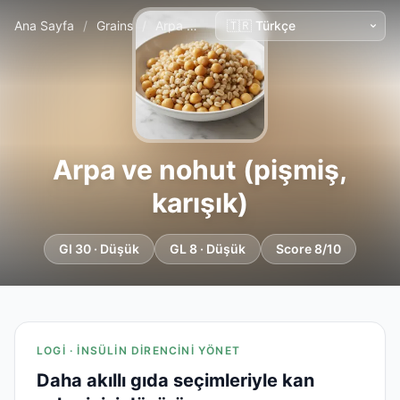
Ana Sayfa
/
Grains
/
Arpa ve nohut (pişmiş, karışık)
Arpa ve nohut (pişmiş,
karışık)
GI 30 · Düşük
GL 8 · Düşük
Score 8/10
LOGI · İNSÜLIN DIRENCINI YÖNET
Daha akıllı gıda seçimleriyle kan