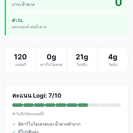
0
ภาระน้ำตาล
ต่ำ GL
ผลกระทบต่ำต่อน้ำตาล
120
0g
21g
4g
แคลอรี่
คาร์โบไฮเดรต
โปรตีน
ไขมัน
คะแนน Logi: 7/10
ทำไมถึงได้คะแนนนี้?
✓
มีคาร์โบไฮเดรตและน้ำตาลต่ำมาก
✓
มีโปรตีนสูง