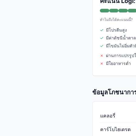
คะแนน Logi:
ทำไมถึงได้คะแนนนี้?
✓
มีโปรตีนสูง
✓
มีค่าดัชนีน้ำตาล
✓
มีไขมันไม่อิ่มตัว
✗
ผ่านการแปรรูป
✗
มีใยอาหารต่ำ
ข้อมูลโภชนาการ
แคลอรี่
คาร์โบไฮเดรต