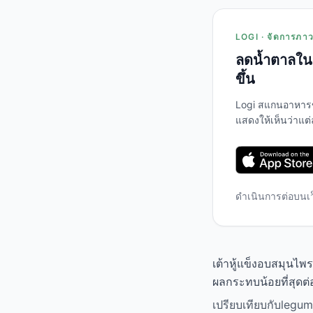
LOGI · จัดการภาวะ
ลดน้ำตาลในเ
ขึ้น
Logi สแกนอาหาร
แสดงให้เห็นว่าแต
ดำเนินการต่อบนเ
เต้าหู้แข็งอบสมุนไพ
ผลกระทบน้อยที่สุดต
เปรียบเทียบกับlegume