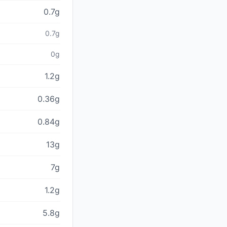
0.7g
0.7g
0g
1.2g
0.36g
0.84g
13g
7g
1.2g
5.8g