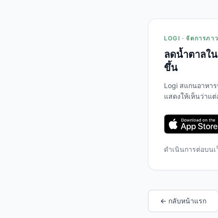
LOGI · จัดการภาวะ
ลดน้ำตาลในเ
ขึ้น
Logi สแกนอาหาร
แสดงให้เห็นว่าแต
ดำเนินการต่อบนเ
← กลับหน้าแรก