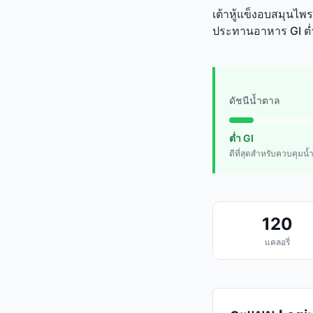
เต้าหู้แข็งอบสมุนไพรแ
ประทานอาหาร GI ต่
ดัชนีน้ำตาล
ต่ำ GI
ดีที่สุดสำหรับควบคุมน
120
แคลอรี่