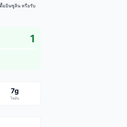
ื้ออินซูลิน หรือรับ
1
7g
ไขมัน