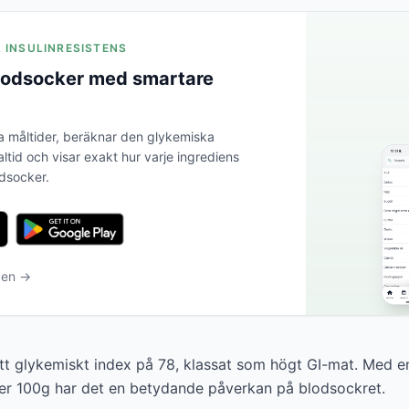
A INSULINRESISTENS
blodsocker med smartare
a måltider, beräknar den glykemiska
altid och visar exakt hur varje ingrediens
odsocker.
ben →
ett glykemiskt index på 78, klassat som högt GI-mat. Med 
er 100g har det en betydande påverkan på blodsockret.