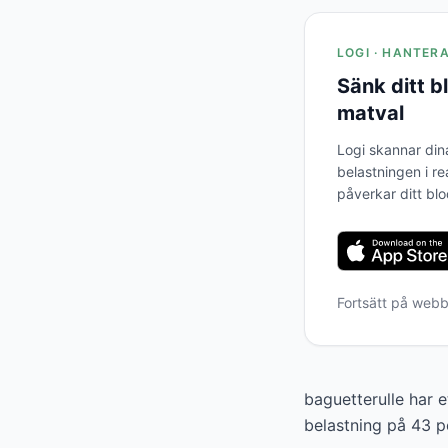
LOGI · HANTER
Sänk ditt 
matval
Logi skannar din
belastningen i re
påverkar ditt bl
Fortsätt på web
baguetterulle har 
belastning på 43 p