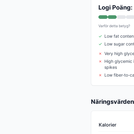
Logi Poäng:
Varför detta betyg?
✓
Low fat conten
✓
Low sugar con
✗
Very high glyc
✗
High glycemic 
spikes
✗
Low fiber-to-ca
Näringsvärden
Kalorier