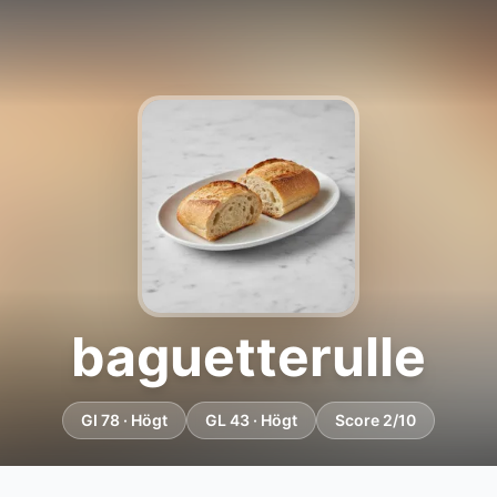
baguetterulle
GI 78 · Högt
GL 43 · Högt
Score 2/10