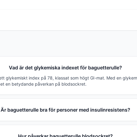
Vad är det glykemiska indexet för baguetterulle?
 ett glykemiskt index på 78, klassat som högt GI-mat. Med en glykem
det en betydande påverkan på blodsockret.
Är baguetterulle bra för personer med insulinresistens?
Hur påverkar baguetterulle blodsockret?