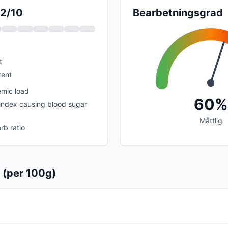
 2/10
Bearbetningsgrad
t
tent
emic load
60%
index causing blood sugar
Måttlig
rb ratio
 (per 100g)