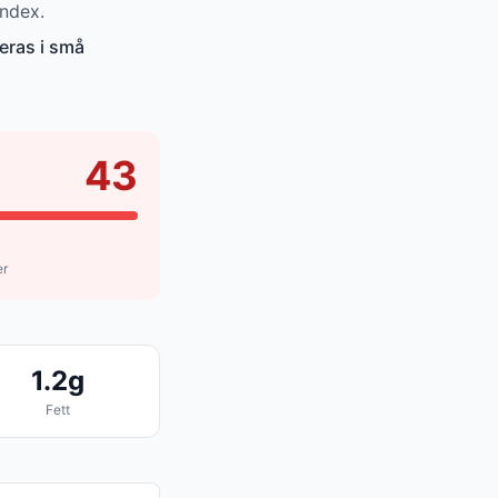
index.
eras i små
43
er
1.2g
Fett