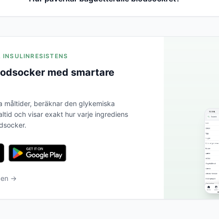
A INSULINRESISTENS
blodsocker med smartare
a måltider, beräknar den glykemiska
altid och visar exakt hur varje ingrediens
odsocker.
ben →