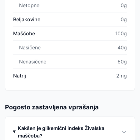
Netopne
0g
Beljakovine
0g
Maščobe
100g
Nasičene
40g
Nenasičene
60g
Natrij
2mg
Pogosto zastavljena vprašanja
Kakšen je glikemični indeks Živalska
maščoba?