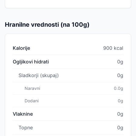
Hranilne vrednosti (na 100g)
Kalorije
900 kcal
Ogljikovi hidrati
0g
Sladkorji (skupaj)
0g
Naravni
0.0g
Dodani
0g
Vlaknine
0g
Topne
0g