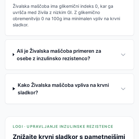
Živalska maščoba ima glikemični indeks 0, kar ga
uvršča med živila z nizkim GI. Z glikemično
obremenitvijo 0 na 100g ima minimalen vpliv na krvni
sladkor.
Ali je Živalska maščoba primeren za
osebe z inzulinsko rezistenco?
Kako Živalska maščoba vpliva na krvni
sladkor?
LOGI · UPRAVLJANJE INZULINSKE REZISTENCE
Znižajte krvni sladkor s pametnejšimi