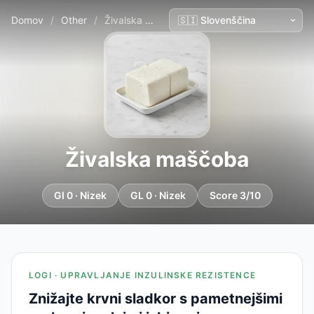
Domov
/
Other
/
Živalska maščoba
Živalska maščoba
GI 0 · Nizek
GL 0 · Nizek
Score 3/10
LOGI · UPRAVLJANJE INZULINSKE REZISTENCE
Znižajte krvni sladkor s pametnejšimi