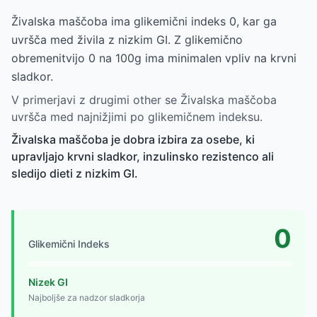
Živalska maščoba ima glikemični indeks 0, kar ga
uvršča med živila z nizkim GI. Z glikemično
obremenitvijo 0 na 100g ima minimalen vpliv na krvni
sladkor.
V primerjavi z drugimi other se Živalska maščoba
uvršča med najnižjimi po glikemičnem indeksu.
Živalska maščoba je dobra izbira za osebe, ki
upravljajo krvni sladkor, inzulinsko rezistenco ali
sledijo dieti z nizkim GI.
0
Glikemični Indeks
Nizek GI
Najboljše za nadzor sladkorja