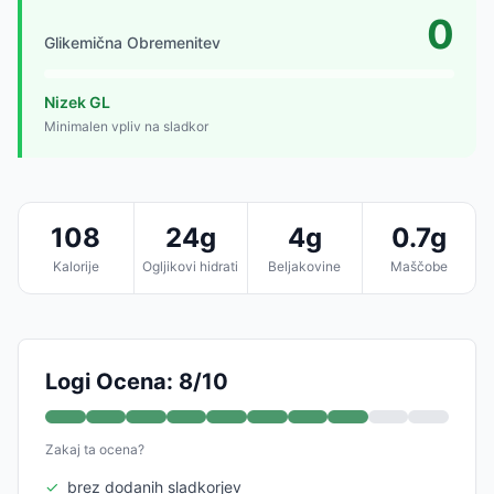
0
Glikemična Obremenitev
Nizek GL
Minimalen vpliv na sladkor
108
24g
4g
0.7g
Kalorije
Ogljikovi hidrati
Beljakovine
Maščobe
Logi Ocena: 8/10
Zakaj ta ocena?
✓
brez dodanih sladkorjev