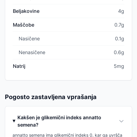
Beljakovine
4g
Maščobe
0.7g
Nasičene
0.1g
Nenasičene
0.6g
Natrij
5mg
Pogosto zastavljena vprašanja
Kakšen je glikemični indeks annatto
semena?
annatto semena ima glikemični indeks 0, kar ga uvršča