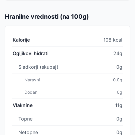
Hranilne vrednosti (na 100g)
Kalorije
108 kcal
Ogljikovi hidrati
24g
Sladkorji (skupaj)
0g
Naravni
0.0g
Dodani
0g
Vlaknine
11g
Topne
0g
Netopne
0g