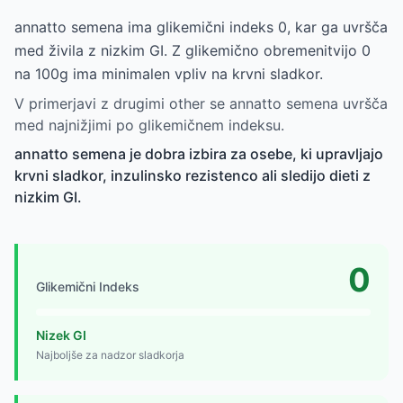
annatto semena ima glikemični indeks 0, kar ga uvršča
med živila z nizkim GI. Z glikemično obremenitvijo 0
na 100g ima minimalen vpliv na krvni sladkor.
V primerjavi z drugimi other se annatto semena uvršča
med najnižjimi po glikemičnem indeksu.
annatto semena je dobra izbira za osebe, ki upravljajo
krvni sladkor, inzulinsko rezistenco ali sledijo dieti z
nizkim GI.
0
Glikemični Indeks
Nizek GI
Najboljše za nadzor sladkorja