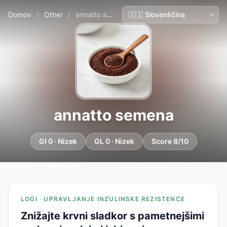
Domov
/
Other
/
annatto semena
annatto semena
GI 0 · Nizek
GL 0 · Nizek
Score 8/10
LOGI · UPRAVLJANJE INZULINSKE REZISTENCE
Znižajte krvni sladkor s pametnejšimi