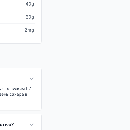
40g
60g
2mg
кт с низким ГИ.
вень сахара в
остью?