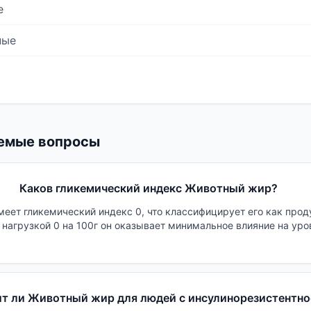
е
ные
емые вопросы
Каков гликемический индекс Животный жир?
еет гликемический индекс 0, что классифицирует его как проду
 нагрузкой 0 на 100г он оказывает минимальное влияние на уро
т ли Животный жир для людей с инсулинорезистентн