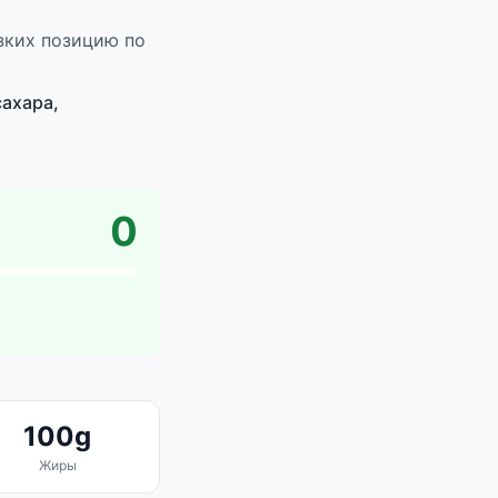
зких позицию по
ахара,
0
100g
Жиры