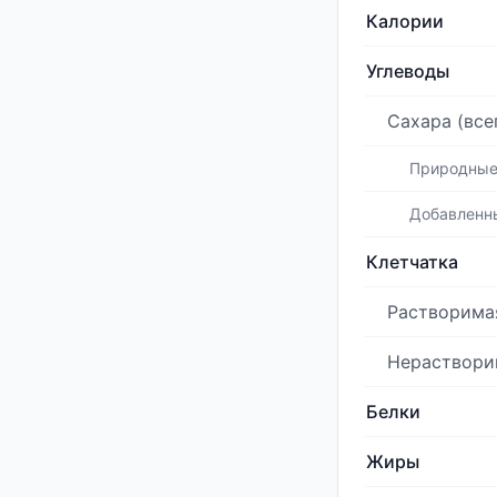
Калории
Углеводы
Сахара (все
Природны
Добавленн
Клетчатка
Растворима
Нераствори
Белки
Жиры