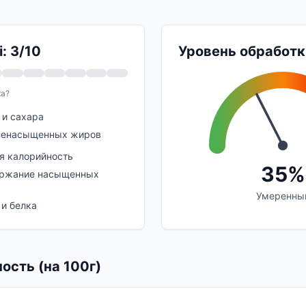
: 3/10
Уровень обработк
ка?
 и сахара
ненасыщенных жиров
я калорийность
35%
ержание насыщенных
Умеренны
 и белка
ость (на 100г)