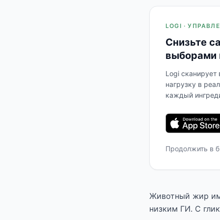
LOGI · УПРАВ
Снизьте с
выборами 
Logi сканирует
нагрузку в реа
каждый ингреди
Продолжить в 
Животный жир име
низким ГИ. С гли