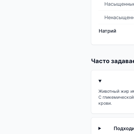
Насыщенны
Ненасыщен
Натрий
Часто задава
Животный жир им
С гликемической
крови.
Подходи