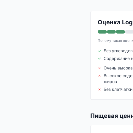
Оценка Logi
Почему такая оцен
✓
Без углеводов
✓
Содержание 
✗
Очень высока
✗
Высокое сод
жиров
✗
Без клетчатки
Пищевая ценн