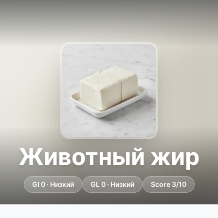
Животный жир
GI 0 · Низкий
GL 0 · Низкий
Score 3/10