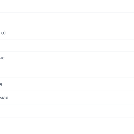
го)
е
ые
я
мая