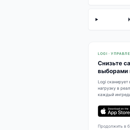
LOGI · УПРАВ
Снизьте с
выборами 
Logi сканирует
нагрузку в реа
каждый ингреди
Продолжить в 