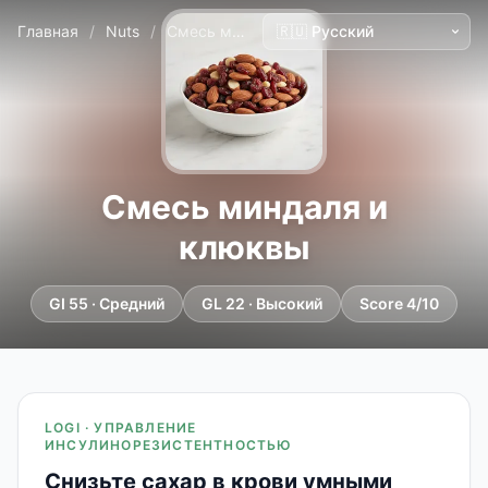
Главная
/
Nuts
/
Смесь миндаля и клюквы
Смесь миндаля и
клюквы
GI 55 · Средний
GL 22 · Высокий
Score 4/10
LOGI · УПРАВЛЕНИЕ
ИНСУЛИНОРЕЗИСТЕНТНОСТЬЮ
Снизьте сахар в крови умными