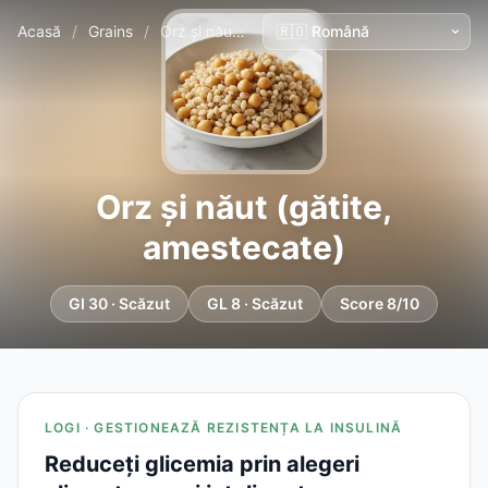
Acasă
/
Grains
/
Orz și năut (gătite, amestecate)
Orz și năut (gătite,
amestecate)
GI 30 · Scăzut
GL 8 · Scăzut
Score 8/10
LOGI · GESTIONEAZĂ REZISTENȚA LA INSULINĂ
Reduceți glicemia prin alegeri