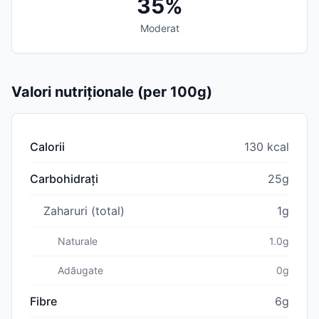
35%
Moderat
Valori nutriționale (per 100g)
Calorii
130 kcal
Carbohidrați
25g
Zaharuri (total)
1g
Naturale
1.0g
Adăugate
0g
Fibre
6g