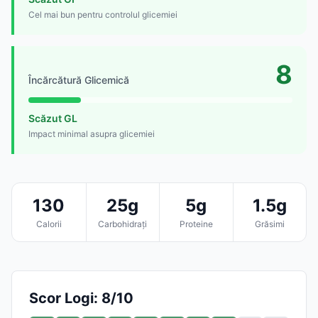
Cel mai bun pentru controlul glicemiei
8
Încărcătură Glicemică
Scăzut GL
Impact minimal asupra glicemiei
130
25g
5g
1.5g
Calorii
Carbohidrați
Proteine
Grăsimi
Scor Logi: 8/10