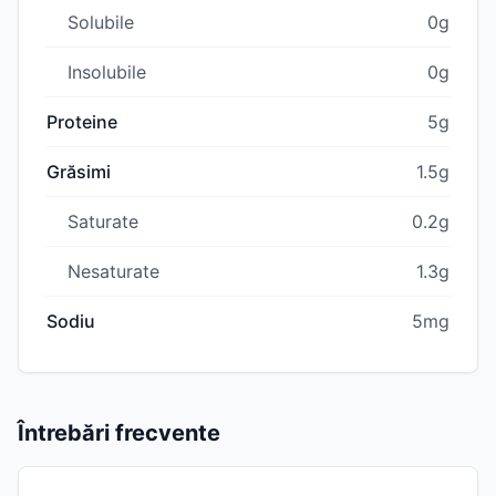
Solubile
0g
Insolubile
0g
Proteine
5g
Grăsimi
1.5g
Saturate
0.2g
Nesaturate
1.3g
Sodiu
5mg
Întrebări frecvente