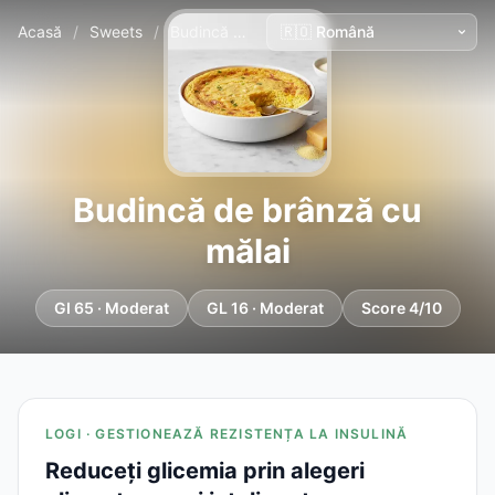
Acasă
/
Sweets
/
Budincă de brânză cu mălai
Budincă de brânză cu
mălai
GI 65 · Moderat
GL 16 · Moderat
Score 4/10
LOGI · GESTIONEAZĂ REZISTENȚA LA INSULINĂ
Reduceți glicemia prin alegeri