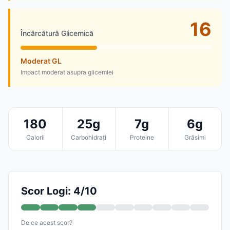
16
Încărcătură Glicemică
Moderat GL
Impact moderat asupra glicemiei
180
25g
7g
6g
Calorii
Carbohidrați
Proteine
Grăsimi
Scor Logi: 4/10
De ce acest scor?