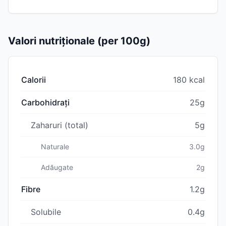
Valori nutriționale (per 100g)
Calorii
180 kcal
Carbohidrați
25g
Zaharuri (total)
5g
Naturale
3.0g
Adăugate
2g
Fibre
1.2g
Solubile
0.4g