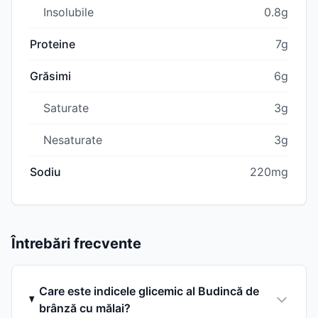
Insolubile
0.8g
Proteine
7g
Grăsimi
6g
Saturate
3g
Nesaturate
3g
Sodiu
220mg
Întrebări frecvente
Care este indicele glicemic al Budincă de
brânză cu mălai?