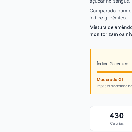
açúcar no sangue.
Comparado com out
índice glicémico.
Mistura de amênd
monitorizam os nív
Índice Glicémico
Moderado GI
Impacto moderado no
430
Calorias