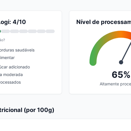
ogi: 4/10
Nível de processa
ão?
orduras saudáveis
limentar
çúcar adicionado
65%
ca moderada
processados
Altamente proc
ricional (por 100g)