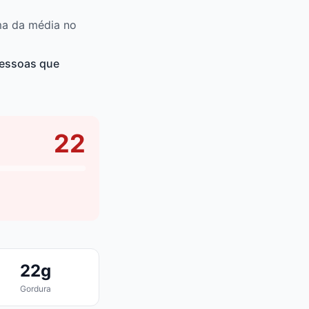
ma da média no
pessoas que
22
22g
Gordura