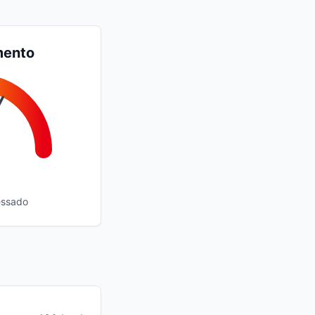
mento
essado