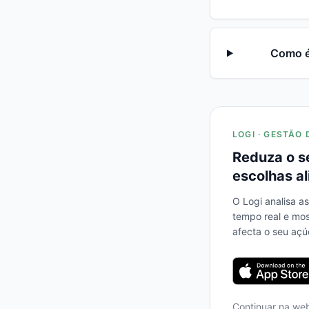
Como é
LOGI · GESTÃO 
Reduza o s
escolhas al
O Logi analisa a
tempo real e mo
afecta o seu açú
Continuar na we