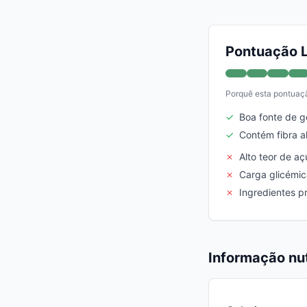
Pontuação L
Porquê esta pontuaç
✓
Boa fonte de g
✓
Contém fibra a
✗
Alto teor de a
✗
Carga glicémi
✗
Ingredientes 
Informação nut