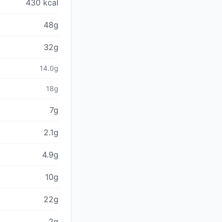
430 kcal
48g
32g
14.0g
18g
7g
2.1g
4.9g
10g
22g
2g