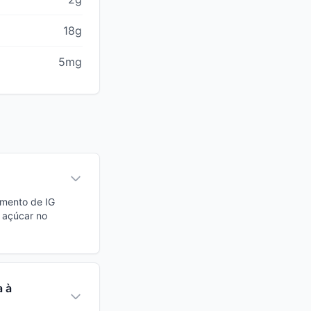
18g
5mg
imento de IG
 açúcar no
a à