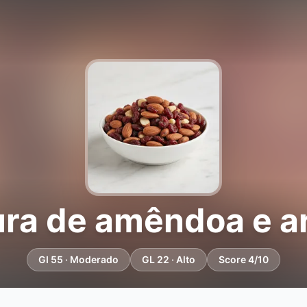
ura de amêndoa e a
GI 55 · Moderado
GL 22 · Alto
Score 4/10