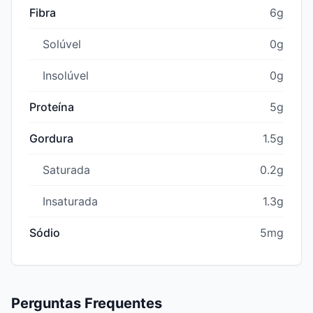
Fibra
6g
Solúvel
0g
Insolúvel
0g
Proteína
5g
Gordura
1.5g
Saturada
0.2g
Insaturada
1.3g
Sódio
5mg
Perguntas Frequentes