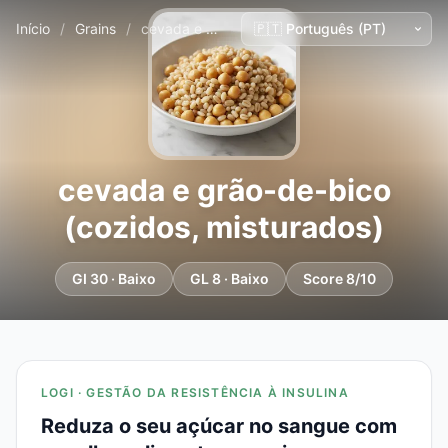
Início
/
Grains
/
cevada e grão-de-bico (cozidos, misturados)
cevada e grão-de-bico
(cozidos, misturados)
GI 30 · Baixo
GL 8 · Baixo
Score 8/10
LOGI · GESTÃO DA RESISTÊNCIA À INSULINA
Reduza o seu açúcar no sangue com