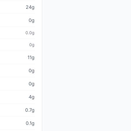
24g
0g
0.0g
0g
11g
0g
0g
4g
0.7g
0.1g