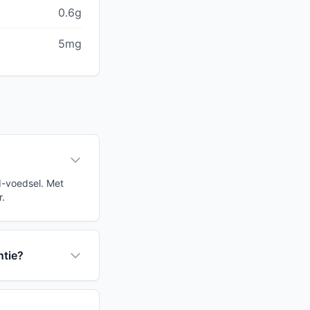
0.6g
5mg
I-voedsel. Met
r.
ntie?