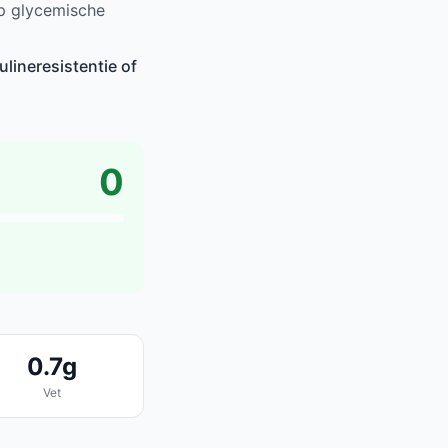
op glycemische
lineresistentie of
0
0.7g
Vet