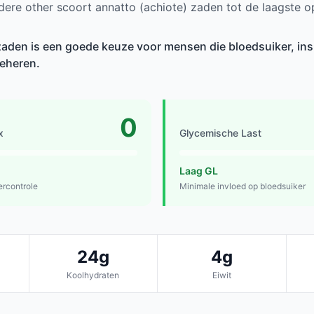
ere other scoort annatto (achiote) zaden tot de laagste 
zaden is een goede keuze voor mensen die bloedsuiker, insu
beheren.
0
x
Glycemische Last
Laag GL
ercontrole
Minimale invloed op bloedsuiker
24g
4g
Koolhydraten
Eiwit