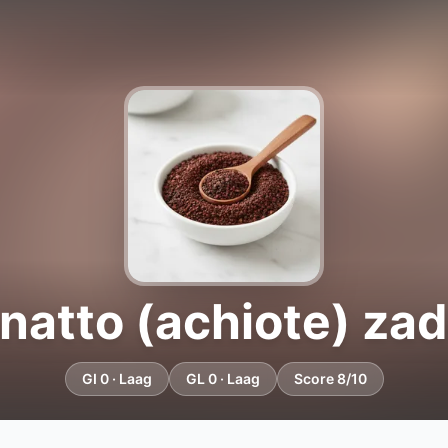
natto (achiote) za
GI 0 · Laag
GL 0 · Laag
Score 8/10