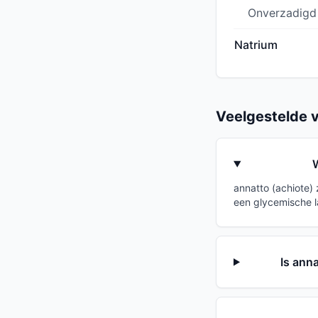
Onverzadigd
Natrium
Veelgestelde 
W
annatto (achiote)
een glycemische l
Is ann