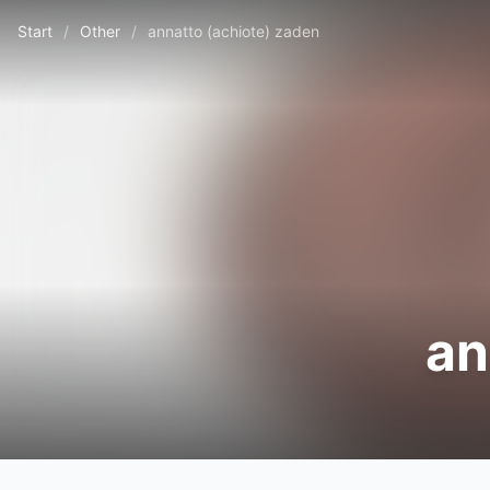
Start
/
Other
/
annatto (achiote) zaden
an