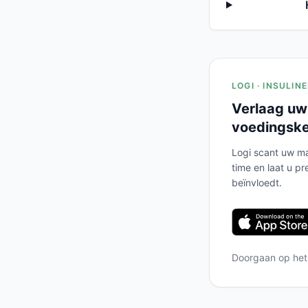
LOGI · INSULIN
Verlaag uw
voedingsk
Logi scant uw ma
time en laat u pr
beïnvloedt.
Doorgaan op he