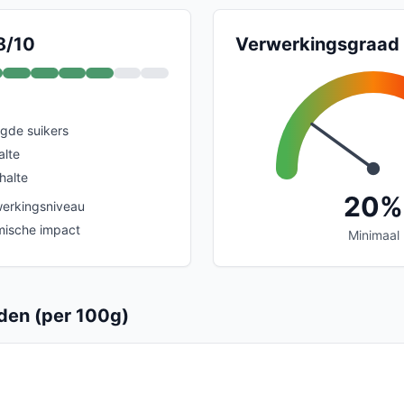
8/10
Verwerkingsgraad
gde suikers
alte
halte
20%
erkingsniveau
mische impact
Minimaal
en (per 100g)