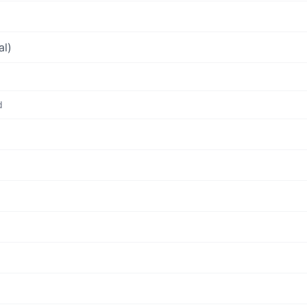
al)
d