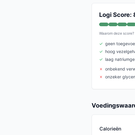
Logi Score: 
Waarom deze score?
✓
geen toegevoe
✓
hoog vezelgeh
✓
laag natriumge
✗
onbekend verw
✗
onzeker glyce
Voedingswaard
Calorieën