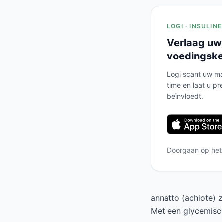
LOGI · INSULIN
Verlaag uw
voedingsk
Logi scant uw ma
time en laat u pr
beïnvloedt.
Doorgaan op he
annatto (achiote) 
Met een glycemisch