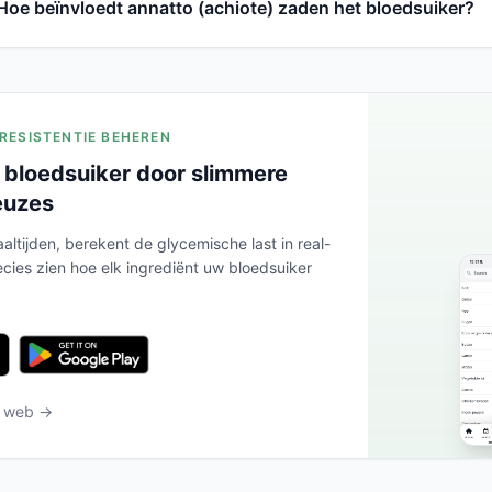
Hoe beïnvloedt annatto (achiote) zaden het bloedsuiker?
ERESISTENTIE BEHEREN
 bloedsuiker door slimmere
euzes
altijden, berekent de glycemische last in real-
ecies zien hoe elk ingrediënt uw bloedsuiker
t web →