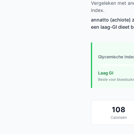
Vergeleken met and
index.
annatto (achiote) 
een laag-GI dieet 
Glycemische Inde
Laag GI
Beste voor bloedsuik
108
Calorieën