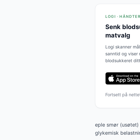
LOGI · HÅNDTE
Senk blods
matvalg
Logi skanner mål
sanntid og viser
blodsukkeret ditt
Fortsett på nett
eple smør (usøtet)
glykemisk belastni