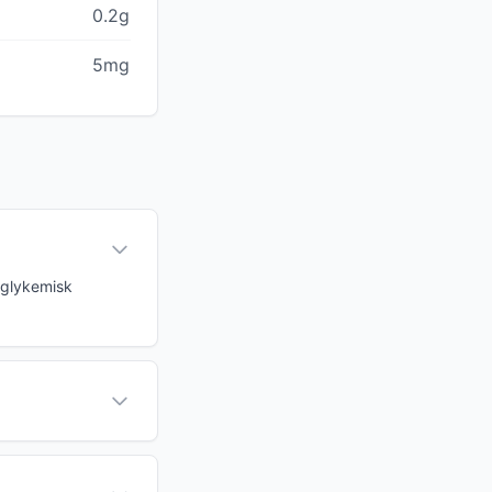
0.2g
5mg
n glykemisk