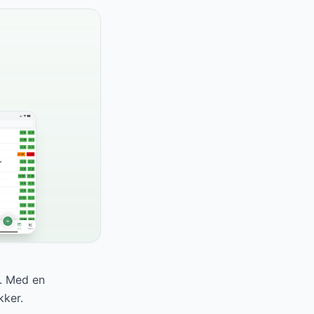
t. Med en
kker.