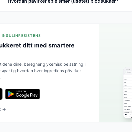
Hvordan påvirker eple smør (usøtet) blodsukker?
R INSULINRESISTENS
ukkeret ditt med smartere
tidene dine, beregner glykemisk belastning i
 nøyaktig hvordan hver ingrediens påvirker
.
et →