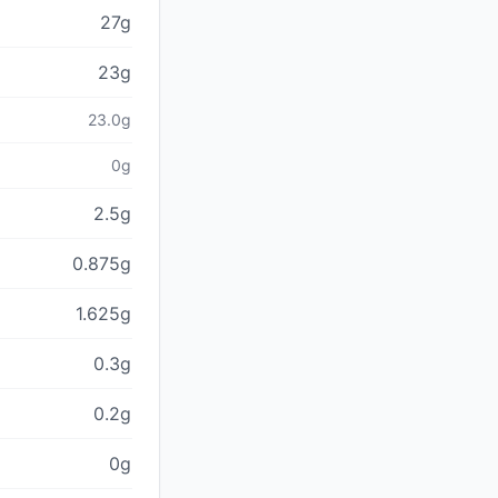
27g
23g
23.0g
0g
2.5g
0.875g
1.625g
0.3g
0.2g
0g