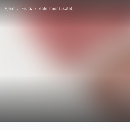
Hjem
/
Fruits
/
eple smør (usøtet)