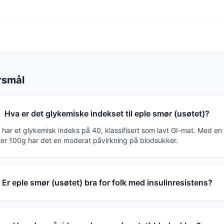
ørsmål
Hva er det glykemiske indekset til eple smør (usøtet)?
 har et glykemisk indeks på 40, klassifisert som lavt GI-mat. Med e
per 100g har det en moderat påvirkning på blodsukker.
Er eple smør (usøtet) bra for folk med insulinresistens?