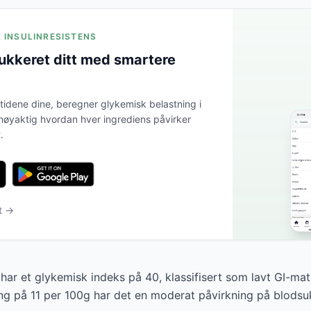
R INSULINRESISTENS
ukkeret ditt med smartere
tidene dine, beregner glykemisk belastning i
 nøyaktig hvordan hver ingrediens påvirker
.
et →
 har et glykemisk indeks på 40, klassifisert som lavt GI-ma
ng på 11 per 100g har det en moderat påvirkning på blodsu