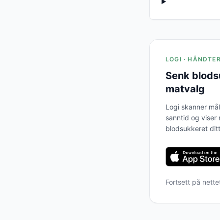
LOGI · HÅNDTE
Senk blods
matvalg
Logi skanner mål
sanntid og viser
blodsukkeret ditt
Fortsett på nett