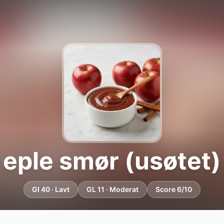
eple smør (usøtet)
GI 40 · Lavt
GL 11 · Moderat
Score 6/10