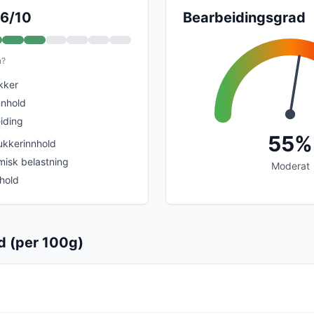
 6/10
Bearbeidingsgrad
n?
ukker
nnhold
iding
55%
sukkerinnhold
isk belastning
Moderat
nhold
d (per 100g)