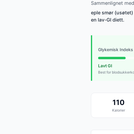
Sammenlignet med a
eple smør (usøtet) 
en lav-GI diett.
Glykemisk Indeks
Lavt GI
Best for blodsukkerko
110
Kalorier