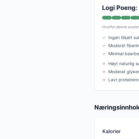
Logi Poeng:
Hvorfor denne score
✓
Ingen tilsatt s
✓
Moderat fiberi
✓
Minimal bearbe
✗
Høyt naturlig 
✗
Moderat glykem
✗
Lavt proteinin
Næringsinnhol
Kalorier