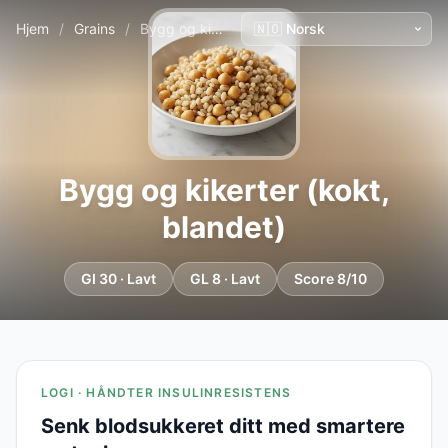
Hjem
/
Grains
/
Bygg og kikerter (kokt, blandet)
Bygg og kikerter (kokt,
blandet)
GI 30 · Lavt
GL 8 · Lavt
Score 8/10
LOGI · HÅNDTER INSULINRESISTENS
Senk blodsukkeret ditt med smartere