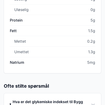
Uløselig
0g
Protein
5g
Fett
1.5g
Mettet
0.2g
Umettet
1.3g
Natrium
5mg
Ofte stilte spørsmål
Hva er det glykemiske indekset til Bygg