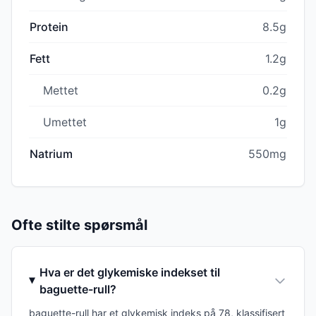
Protein
8.5g
Fett
1.2g
Mettet
0.2g
Umettet
1g
Natrium
550mg
Ofte stilte spørsmål
Hva er det glykemiske indekset til
baguette-rull?
baguette-rull har et glykemisk indeks på 78, klassifisert