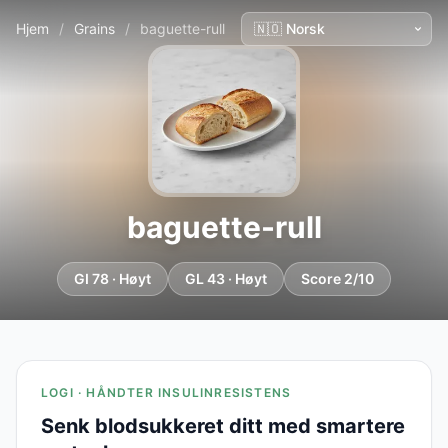
Hjem
/
Grains
/
baguette-rull
baguette-rull
GI 78 · Høyt
GL 43 · Høyt
Score 2/10
LOGI · HÅNDTER INSULINRESISTENS
Senk blodsukkeret ditt med smartere