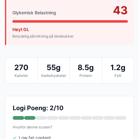
43
Glykemisk Belastning
Høyt GL
Betydelig påvirkning på blodsukker
270
55g
8.5g
1.2g
Kalorier
Karbohydrater
Protein
Fett
Logi Poeng: 2/10
Hvorfor denne scoren?
✓
Low fat content