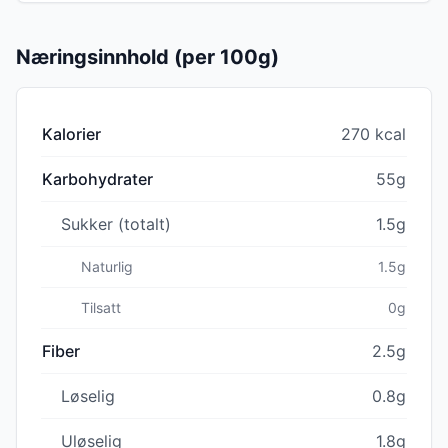
Næringsinnhold (per 100g)
Kalorier
270 kcal
Karbohydrater
55g
Sukker (totalt)
1.5g
Naturlig
1.5g
Tilsatt
0g
Fiber
2.5g
Løselig
0.8g
Uløselig
1.8g