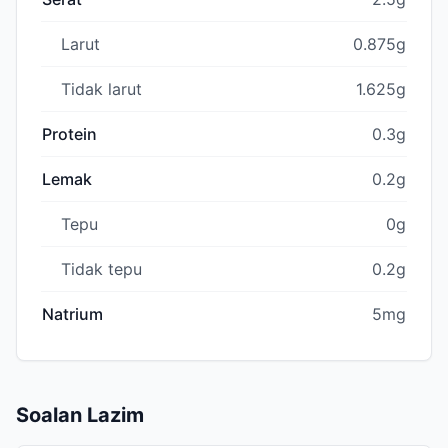
Larut
0.875g
Tidak larut
1.625g
Protein
0.3g
Lemak
0.2g
Tepu
0g
Tidak tepu
0.2g
Natrium
5mg
Soalan Lazim