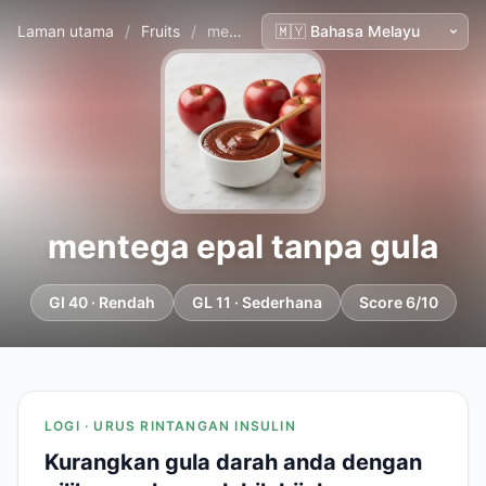
Laman utama
/
Fruits
/
mentega epal tanpa gula
mentega epal tanpa gula
GI 40 · Rendah
GL 11 · Sederhana
Score 6/10
LOGI · URUS RINTANGAN INSULIN
Kurangkan gula darah anda dengan