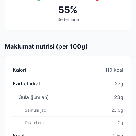
55%
Sederhana
Maklumat nutrisi (per 100g)
Kalori
110 kcal
Karbohidrat
27g
Gula (jumlah)
23g
Semula jadi
23.0g
Ditambah
0g
Serat
2.5g