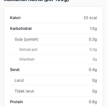
Kalori
25 kcal
Karbohidrat
1.5g
Gula (jumlah)
0.3g
Semula jadi
0.3g
Ditambah
0g
Serat
0.4g
Larut
0g
Tidak larut
0g
Protein
0.8g