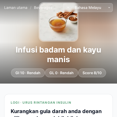
Laman utama
/
Beverages
/
Infusi badam dan kayu manis
Infusi badam dan kayu
manis
GI 10 · Rendah
GL 0 · Rendah
Score 8/10
LOGI · URUS RINTANGAN INSULIN
Kurangkan gula darah anda dengan