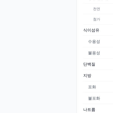
천연
첨가
식이섬유
수용성
불용성
단백질
지방
포화
불포화
나트륨