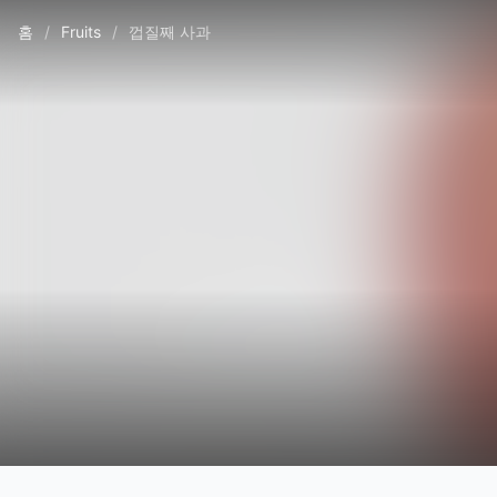
홈
/
Fruits
/
껍질째 사과