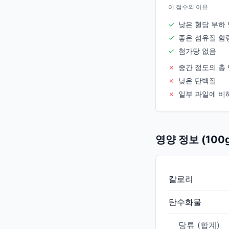
이 점수의 이유
✓
낮은 혈당 부하 
✓
좋은 섬유질 함량
✓
첨가당 없음
✗
중간 정도의 총 
✗
낮은 단백질
✗
일부 과일에 비
영양 정보 (100
칼로리
탄수화물
당류 (합계)