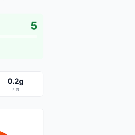
5
0.2g
지방