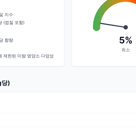
및 지수
 (껍질 포함)
5%
당 함량
최소
해 제한된 미량 영양소 다양성
g당)