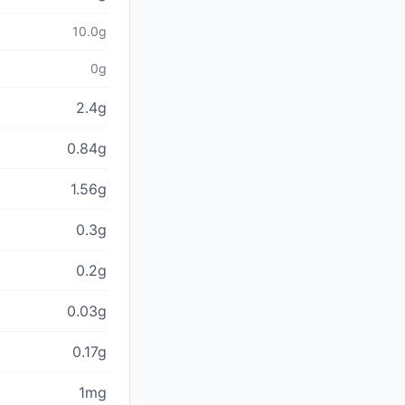
10.0g
0g
2.4g
0.84g
1.56g
0.3g
0.2g
0.03g
0.17g
1mg