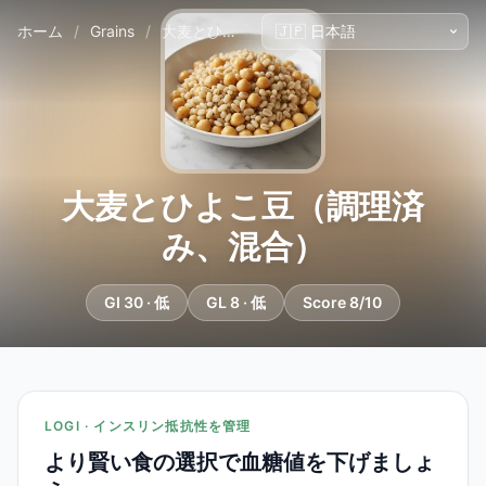
ホーム
/
Grains
/
大麦とひよこ豆（調理済み、混合）
大麦とひよこ豆（調理済
み、混合）
GI 30 · 低
GL 8 · 低
Score 8/10
LOGI · インスリン抵抗性を管理
より賢い食の選択で血糖値を下げましょ