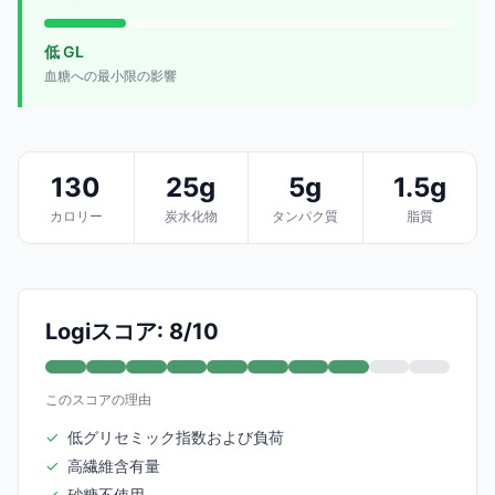
低 GL
血糖への最小限の影響
130
25g
5g
1.5g
カロリー
炭水化物
タンパク質
脂質
Logiスコア: 8/10
このスコアの理由
✓
低グリセミック指数および負荷
✓
高繊維含有量
✓
砂糖不使用