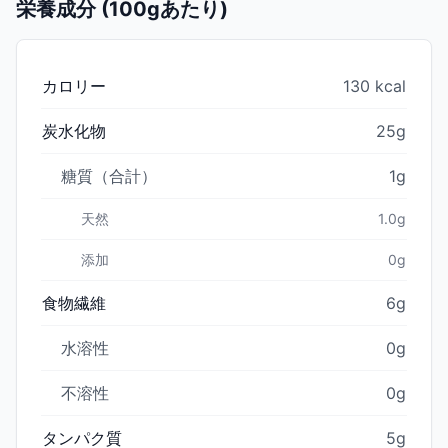
栄養成分 (100gあたり)
カロリー
130 kcal
炭水化物
25g
糖質（合計）
1g
天然
1.0g
添加
0g
食物繊維
6g
水溶性
0g
不溶性
0g
タンパク質
5g