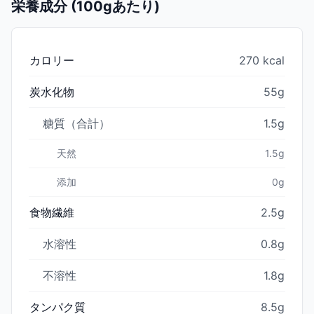
栄養成分 (100gあたり)
カロリー
270 kcal
炭水化物
55g
糖質（合計）
1.5g
天然
1.5g
添加
0g
食物繊維
2.5g
水溶性
0.8g
不溶性
1.8g
タンパク質
8.5g