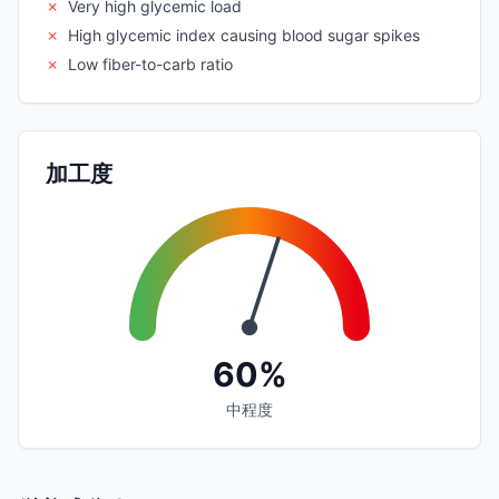
✗
Very high glycemic load
✗
High glycemic index causing blood sugar spikes
✗
Low fiber-to-carb ratio
加工度
60%
中程度