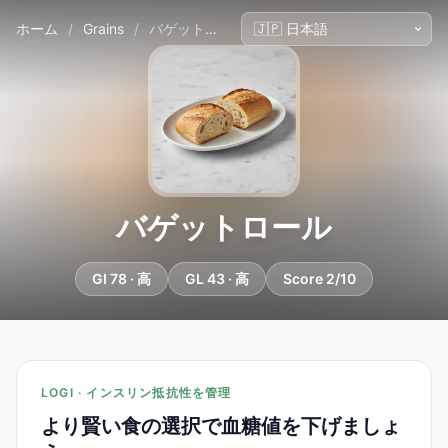
ホーム
/
Grains
/
バゲットロール
バゲットロール
GI 78 · 高
GL 43 · 高
Score 2/10
LOGI · インスリン抵抗性を管理
より賢い食の選択で血糖値を下げましょ