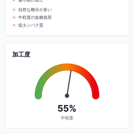
✗
自然な糖分が多い
✗
中程度の血糖負荷
✗
低タンパク質
加工度
55%
中程度