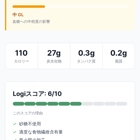
中 GL
血糖への中程度の影響
110
27g
0.3g
0.2g
カロリー
炭水化物
タンパク質
脂質
Logiスコア: 6/10
このスコアの理由
✓
砂糖不使用
✓
適度な食物繊維含有量
✓
最小限の加工