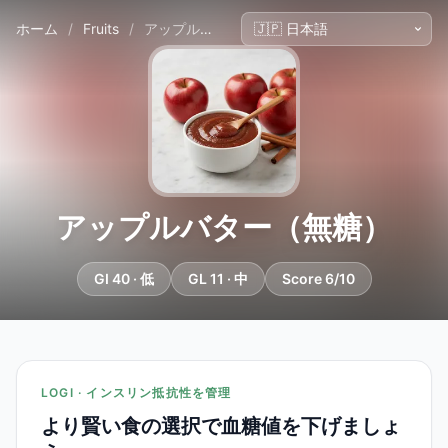
ホーム
/
Fruits
/
アップルバター（無糖）
アップルバター（無糖）
GI 40 · 低
GL 11 · 中
Score 6/10
LOGI · インスリン抵抗性を管理
より賢い食の選択で血糖値を下げましょ