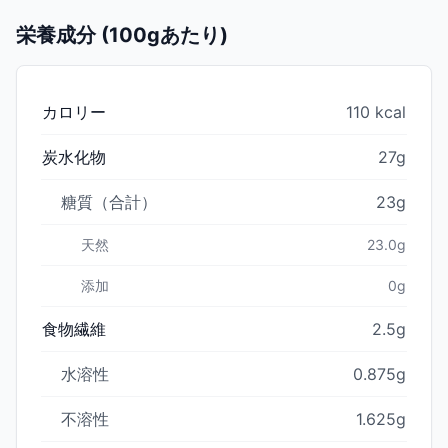
栄養成分 (100gあたり)
カロリー
110 kcal
炭水化物
27g
糖質（合計）
23g
天然
23.0g
添加
0g
食物繊維
2.5g
水溶性
0.875g
不溶性
1.625g