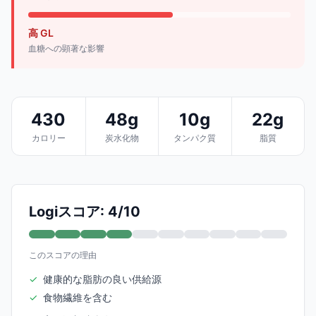
高 GL
血糖への顕著な影響
430
48g
10g
22g
カロリー
炭水化物
タンパク質
脂質
Logiスコア: 4/10
このスコアの理由
✓
健康的な脂肪の良い供給源
✓
食物繊維を含む