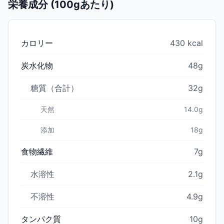
栄養成分 (100gあたり)
カロリー
430 kcal
炭水化物
48g
糖質（合計）
32g
天然
14.0g
添加
18g
食物繊維
7g
水溶性
2.1g
不溶性
4.9g
タンパク質
10g